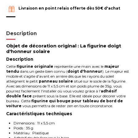
Livraison en point relais offerte dès 50€ d'achat
Description
Objet de décoration original : La figurine doigt
d'honneur solaire
Description
Cette
figurine originale
représente une main avec le
majeur
tendu
dans un geste bien connu (
doigt d'honneur
). Le majeur est
mobile et s'agite d'avant en arrière dès que les rayons du soleil
atteignent le petit
panneau solaire
situé sur le socle de la figurine.
Avec ses dimensions de 11 x 5,5 cm et son poids plume de 35g, vous
pourrez facilement l'installer où vous voulez grâce à l'
adhésif
double face
présent sous la base. Elle est idéale pour décorer votre
bureau. Cette
figurine qui bouge pour tableau de bord de
voiture
vous permettra de rester zen en toute circonstance.
Caractéristiques techniques
Dimensions : 11 x 5,5 cm
Poids : 35 g
Matériau : Plastique
Adhésif double face sous la base