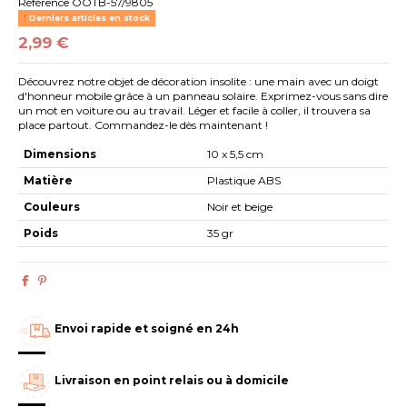
Référence
OOTB-57/9805
Derniers articles en stock
2,99 €
Découvrez notre objet de décoration insolite : une main avec un doigt
d'honneur mobile grâce à un panneau solaire. Exprimez-vous sans dire
un mot en voiture ou au travail. Léger et facile à coller, il trouvera sa
place partout. Commandez-le dès maintenant !
Dimensions
10 x 5,5 cm
Matière
Plastique ABS
Couleurs
Noir et beige
Poids
35 gr
Envoi rapide et soigné en 24h
Livraison en point relais ou à domicile