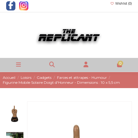
Wishlist (
0
)
0
Accueil
Loisirs
Gadgets
Farces et attrapes - Humour
Figurine Mobile Solaire Doigt d'Honneur - Dimensions : 10 x 5,5 cm