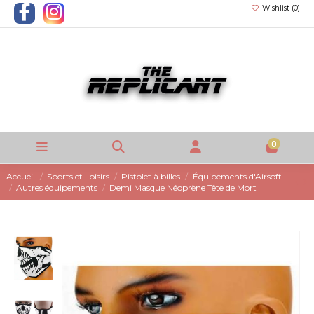
Wishlist (
0
)
0
Accueil
Sports et Loisirs
Pistolet à billes
Équipements d'Airsoft
Autres équipements
Demi Masque Néoprène Tête de Mort