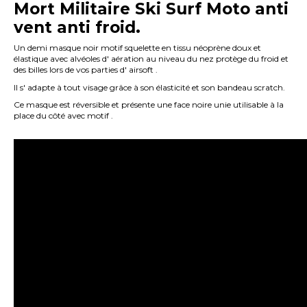
Mort Militaire Ski Surf Moto anti
vent anti froid.
Un demi masque noir motif squelette en tissu néoprène doux et
élastique avec alvéoles d' aération au niveau du nez protège du froid et
des billes lors de vos parties d' airsoft .
Il s' adapte à tout visage grâce à son élasticité et son bandeau scratch.
Ce masque est réversible et présente une face noire unie utilisable à la
place du côté avec motif .