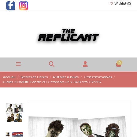
Wishlist (
0
)
0
Accueil
Sports et Loisirs
Pistolet à billes
Consommables
Cibles ZOMBIE Lot de 20 Crosman 23 x 24.8 cm CPVT5