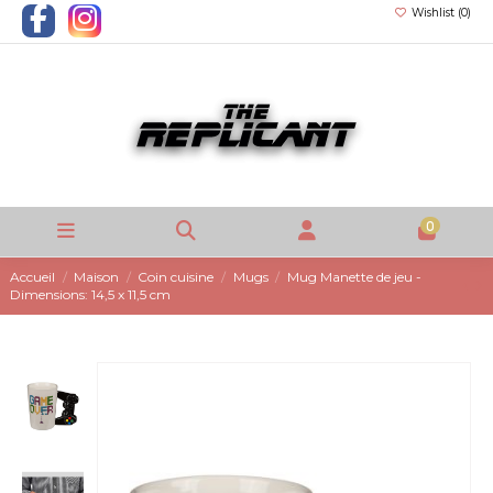
Wishlist (
0
)
0
Accueil
Maison
Coin cuisine
Mugs
Mug Manette de jeu -
Dimensions: 14,5 x 11,5 cm