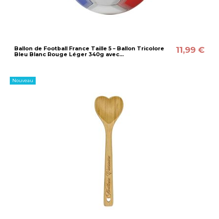
11,99 €
Ballon de Football France Taille 5 – Ballon Tricolore
Bleu Blanc Rouge Léger 340g avec...
Nouveau