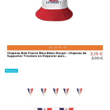
25
j.
03
:
59
:
42
3,19 €
Chapeau Bob France Bleu Blanc Rouge – Chapeau de
Supporter Tricolore en Polyester avec...
3,99 €
Nouveau