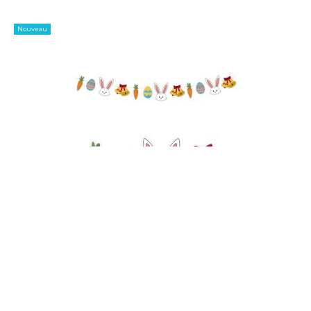
Nouveau
2,99 €
Guirlande de Pâques 3.6m - Décoration Suspendue
Lapins, Œufs et Carottes en Carton Rigide
Nouveau