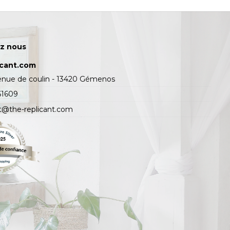
z nous
icant.com
enue de coulin - 13420 Gémenos
61609
t@the-replicant.com