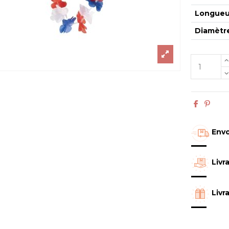
Longueu
Diamètre
Envo
Livr
Livr