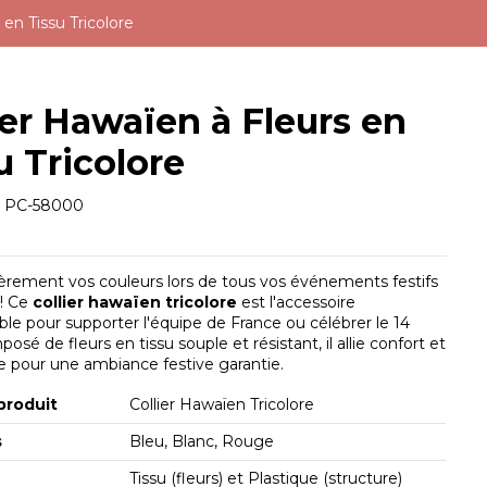
 en Tissu Tricolore
ier Hawaïen à Fleurs en
u Tricolore
e
PC-58000
ièrement vos couleurs lors de tous vos événements festifs
 ! Ce
collier hawaïen tricolore
est l'accessoire
ble pour supporter l'équipe de France ou célébrer le 14
mposé de fleurs en tissu souple et résistant, il allie confort et
 pour une ambiance festive garantie.
produit
Collier Hawaïen Tricolore
s
Bleu, Blanc, Rouge
s
Tissu (fleurs) et Plastique (structure)