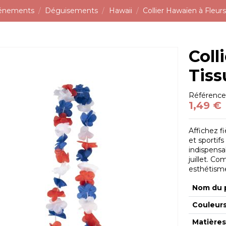
vénements
Déguisements
Hawaii
Collier Hawaïen à Fleurs
Coll
Tiss
Référenc
1,49 €
Affichez f
et sportifs
indispensa
juillet. Co
esthétisme
Nom du 
Couleur
Matière