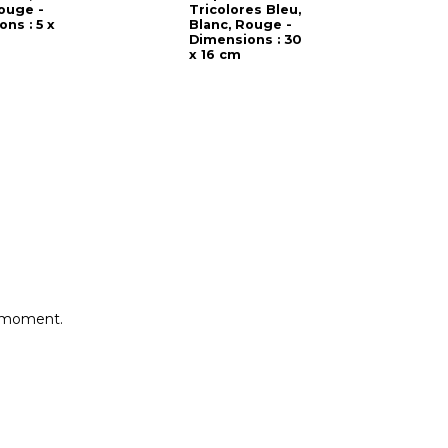
ouge -
Tricolores Bleu,
T
ns : 5 x
Blanc, Rouge -
Dimensions : 30
x 16 cm
e moment.