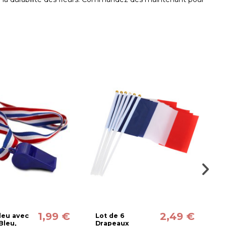
1,99 €
2,49 €
Bleu avec
Lot de 6
P
Bleu,
Drapeaux
B