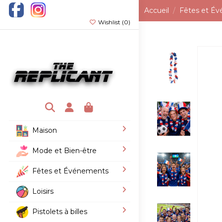
Accueil
Fêtes et É
Wishlist (
0
)
Maison
Mode et Bien-être
Fêtes et Événements
Loisirs
Pistolets à billes