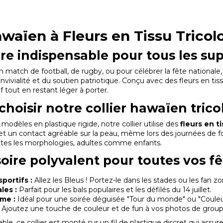
awaïen à Fleurs en Tissu Tricol
ire indispensable pour tous les su
 match de football, de rugby, ou pour célébrer la fête nationale,
nvivialité et du soutien patriotique. Conçu avec des fleurs en tiss
 tout en restant léger à porter.
hoisir notre collier hawaïen trico
odèles en plastique rigide, notre collier utilise des
fleurs en t
 un contact agréable sur la peau, même lors des journées de fo
utes les morphologies, adultes comme enfants.
oire polyvalent pour toutes vos fê
portifs :
Allez les Bleus ! Portez-le dans les stades ou les fan
les :
Parfait pour les bals populaires et les défilés du 14 juillet.
me :
Idéal pour une soirée déguisée "Tour du monde" ou "Couleur
Ajoutez une touche de couleur et de fun à vos photos de group
able, ce collier est monté sur un fil de plastique discret qui as