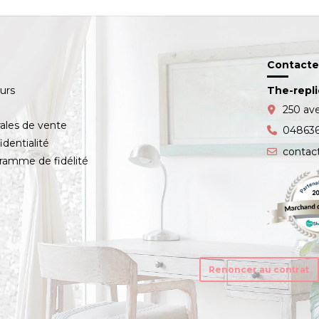
Contacte
ours
The-repl
s
250 av
ales de vente
04863
identialité
contac
amme de fidélité
Renoncer au contrat