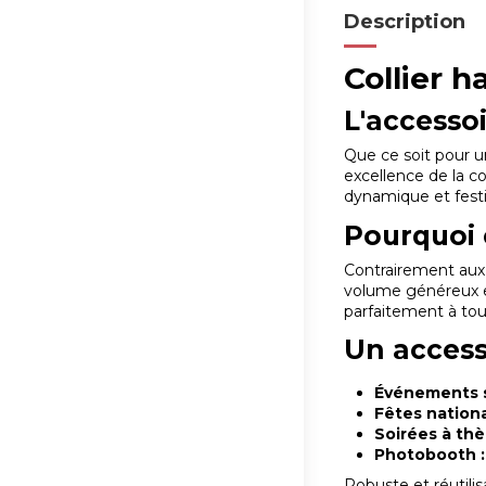
Description
Collier h
L'accesso
Que ce soit pour un
excellence de la co
dynamique et festif
Pourquoi c
Contrairement aux m
volume généreux et
parfaitement à to
Un access
Événements s
Fêtes nationa
Soirées à thè
Photobooth :
Robuste et réutilis