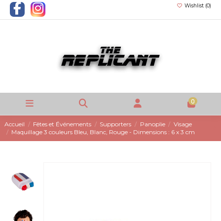
Wishlist (
0
)
0
Accueil
Fêtes et Événements
Supporters
Panoplie
Visage
Maquillage 3 couleurs Bleu, Blanc, Rouge - Dimensions : 6 x 3 cm