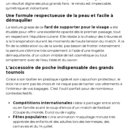
un résultat digne des plus grands fans : le rendu est impeccable,
symétrique et instantané.
Une formule respectueuse de la peau et facile à
démaquiller
La texture grasse de ce
fard de supporter pour le visage
a été
étudiée pour offrir une excellente opacité dès le premier passage, tout
en respectant l'équilibre cutané. Elle résiste à la chaleur des tribunes et
à la transpiration durant les moments de haute tension du match. À la
fin de la célébration ou de la soirée, pas besoin de frotter intensément :
la peinture s'élimine très simplement à l'aide d'une lingette
démaquillante, d'un coton imbibé de lait cosmétique ou tout
simplement avec de l'eau tiède et du savon.
L'accessoire de poche indispensable des grands
tournois
Grâce à son boîtier en plastique rigide et son capuchon protecteur, le
stick ne craint pas les chocs et ne risque pas de tacher vos vêtements à
l'intérieur de vos bagages. C'est l'outil parfait pour de nombreux
contextes festifs :
Compétitions internationales :
Idéal à partager entre amis
ou en famille avant le coup d'envoi d'un match de football
(Coupe du monde, Euro) ou de rugby.
Fêtes populaires :
Une animation maquillage minute très
appréciée des enfants et des adultes lors des kermesses, des
carnavals et du 14 juillet.