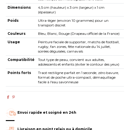
Dimensions
4,5 cm (hauteur) x 3 cm (largeur) x 1 cm
(épaisseur)
Poids
Ultra-léger (environ 10 grammes) pour un
transport discret
Couleurs
Bleu, Blanc, Rouge (Drapeau officiel de la France)
Usage
Peinture faciale de supporter, matchs de football,
rugby, fan zones, fête nationale du 14 juillet,
soirées déguisées, carnavals
Compatibilité
Tout type de peau, convient aux adultes,
adolescents et enfants (éviter le contour des yeux)
Points forts
Tracé rectiligne parfait en 1 seconde, zéro bavure,
format de poche ultra-compact, démaquillage
facile à l'eau savonneuse
Envoi rapide et soigné en 24h
Livraison en point relais ou à domicile