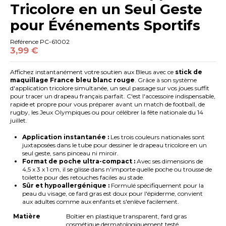
Tricolore en un Seul Geste
pour Événements Sportifs
Référence
PC-61002
3,99 €
Affichez instantanément votre soutien aux Bleus avec ce
stick de
maquillage France bleu blanc rouge
. Grâce à son système
d'application tricolore simultanée, un seul passage sur vos joues suffit
pour tracer un drapeau français parfait. C'est l'accessoire indispensable,
rapide et propre pour vous préparer avant un match de football, de
rugby, les Jeux Olympiques ou pour célébrer la fête nationale du 14
juillet.
Application instantanée :
Les trois couleurs nationales sont
juxtaposées dans le tube pour dessiner le drapeau tricolore en un
seul geste, sans pinceau ni miroir.
Format de poche ultra-compact :
Avec ses dimensions de
4,5 x 3 x 1 cm, il se glisse dans n'importe quelle poche ou trousse de
toilette pour des retouches faciles au stade.
Sûr et hypoallergénique :
Formulé spécifiquement pour la
peau du visage, ce fard gras est doux pour l'épiderme, convient
aux adultes comme aux enfants et s'enlève facilement.
Matière
Boîtier en plastique transparent, fard gras
cosmétique dermatologiquement testé