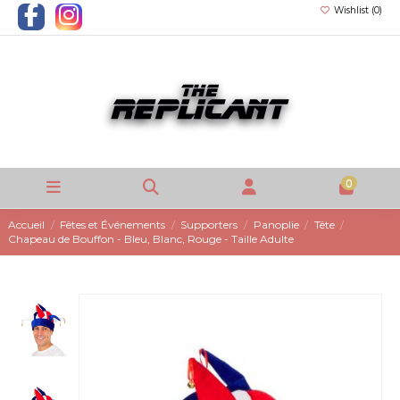
Wishlist (
0
)
0
Accueil
Fêtes et Événements
Supporters
Panoplie
Tête
Chapeau de Bouffon - Bleu, Blanc, Rouge - Taille Adulte