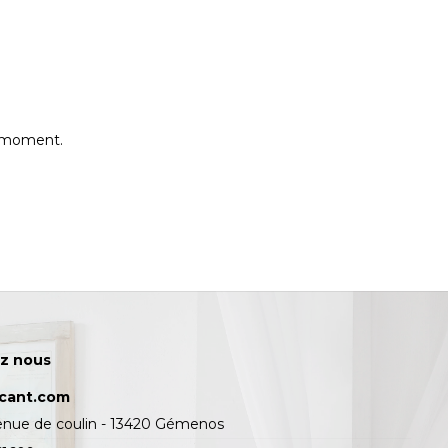
e moment.
z nous
icant.com
enue de coulin - 13420 Gémenos