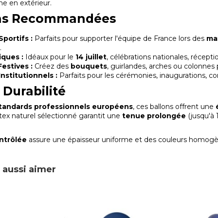
e en extérieur.
ions Recommandées
portifs :
Parfaits pour supporter l'équipe de France lors des
ma
.
iques :
Idéaux pour le
14 juillet
, célébrations nationales, récept
estives :
Créez des
bouquets
, guirlandes, arches ou colonnes
nstitutionnels :
Parfaits pour les cérémonies, inaugurations,
 Durabilité
tandards professionnels européens
, ces ballons offrent une
tex naturel sélectionné garantit une
tenue prolongée
(jusqu'à 1
ontrôlée
assure une épaisseur uniforme et des couleurs homog
 aussi aimer