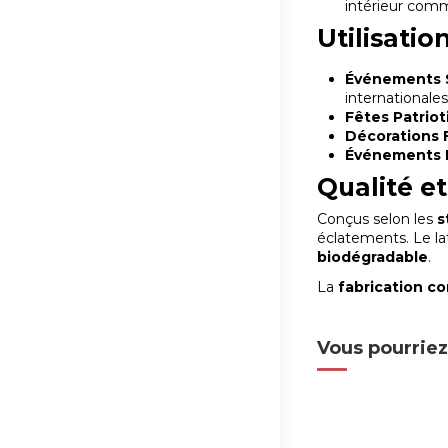
intérieur comm
Utilisat
Événements S
internationales
Fêtes Patriot
Décorations F
Événements I
Qualité et
Conçus selon les
s
éclatements. Le la
biodégradable
.
La
fabrication c
Vous pourriez