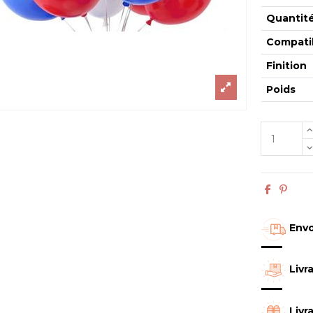
Quantit
Compatib
Finition
Poids
Envo
Livr
Livr