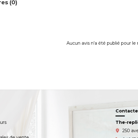
es (0)
Aucun avis n'a été publié pour l
Contacte
ours
The-repl
s
250 av
ales de vente