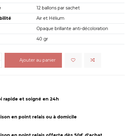
é
12 ballons par sachet
ilité
Air et Hélium
Opaque brillante anti-décoloration
40 gr
Ajouter au panier
i rapide et soigné en 24h
aison en point relais ou à domicile
aison en point relais offerte dès 50€ d'achat