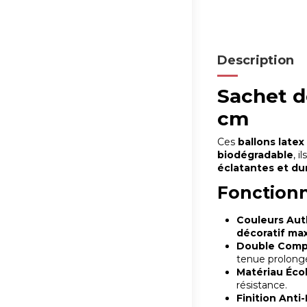
Description
Sachet d
cm
Ces
ballons late
biodégradable
, 
éclatantes et du
Fonctionn
Couleurs Aut
décoratif m
Double Compat
tenue prolong
Matériau Éco
résistance.
Finition Anti