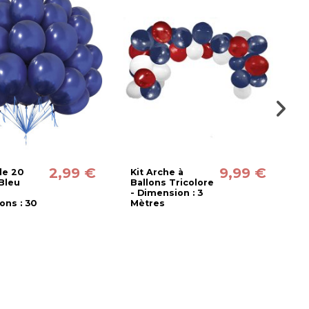
2,99 €
9,99 €
de 20
Kit Arche à
N
Bleu
Ballons Tricolore
B
- Dimension : 3
R
ons : 30
Mètres
U