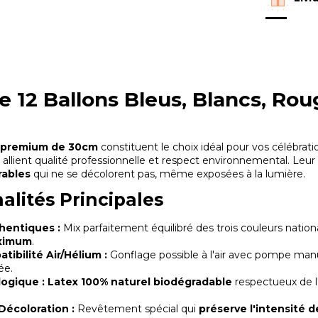
e 12
Ballons
Bleus, Blancs, Rou
x premium de 30cm
constituent le choix idéal pour vos célébrat
ils allient qualité professionnelle et respect environnemental. Leu
rables
qui ne se décolorent pas, même exposées à la lumière.
alités Principales
hentiques :
Mix parfaitement équilibré des trois couleurs natio
aximum
.
ibilité Air/Hélium :
Gonflage possible à l'air avec pompe manue
ée.
logique :
Latex 100% naturel biodégradable
respectueux de l
-Décoloration :
Revêtement spécial qui
préserve l'intensité 