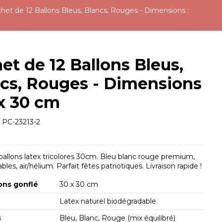
het de 12 Ballons Bleus, Blancs, Rouges - Dimensions :
et de 12 Ballons Bleus,
cs, Rouges - Dimensions
 x 30 cm
e
PC-23213-2
ballons latex tricolores 30cm. Bleu blanc rouge premium,
les, air/hélium. Parfait fêtes patriotiques. Livraison rapide !
ons gonflé
30 x 30 cm
Latex naturel biodégradable
s
Bleu, Blanc, Rouge (mix équilibré)