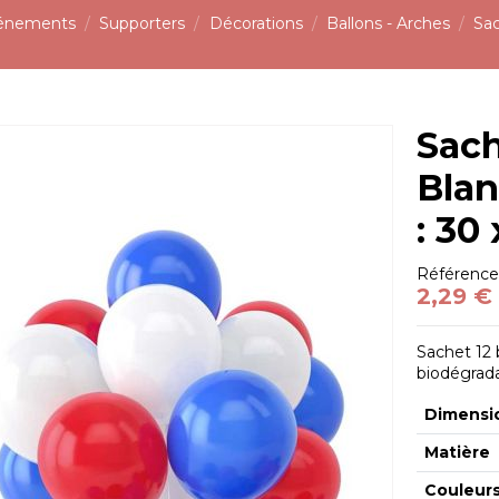
vénements
Supporters
Décorations
Ballons - Arches
Sac
Sach
Blan
: 30
Référenc
2,29 €
Sachet 12 
biodégradab
Dimensi
Matière
Couleur