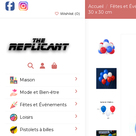
Accueil
Fêtes et É
30 x 30 cm
Wishlist (
0
)
Maison
Mode et Bien-être
Fêtes et Événements
Loisirs
Pistolets à billes