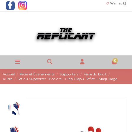
Wishlist (
0
)
0
Accueil
Fêtes et Événements
Supporters
Faire du bruit
Autre
Set du Supporter Tricolore - Clap Clap + Sifflet + Maquillage