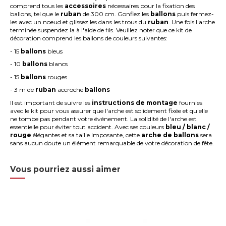
comprend tous les
accessoires
nécessaires pour la fixation des
ballons, tel que le
ruban
de 300 cm. Gonflez les
ballons
puis fermez-
les avec un noeud et glissez les dans les trous du
ruban
. Une fois l'arche
terminée suspendez la à l'aide de fils. Veuillez noter que ce kit de
décoration comprend les ballons de couleurs suivantes:
- 15
ballons
bleus
- 10
ballons
blancs
- 15
ballons
rouges
- 3 m de
ruban
accroche
ballons
Il est important de suivre les
instructions de montage
fournies
avec le kit pour vous assurer que l'arche est solidement fixée et qu'elle
ne tombe pas pendant votre événement. La solidité de l'arche est
essentielle pour éviter tout accident. Avec ses couleurs
bleu / blanc /
rouge
élégantes et sa taille imposante, cette
arche de ballons
sera
sans aucun doute un élément remarquable de votre décoration de fête.
Vous pourriez aussi aimer