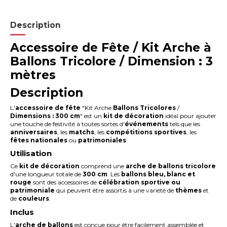
Description
Accessoire de Fête / Kit Arche à
Ballons Tricolore / Dimension : 3
mètres
Description
L'
accessoire de fête
"Kit Arche
Ballons
Tricolores
/
Dimensions : 300 cm
" est un
kit de décoration
idéal pour ajouter
une touche de festivité à toutes sortes d'
événements
tels que les
anniversaires
, les
matchs
, les
compétitions sportives
, les
fêtes nationales
ou
patrimoniales
.
Utilisation
Ce
kit de décoration
comprend une
arche de ballons
tricolore
d'une longueur totale de
300 cm
. Les
ballons bleu, blanc et
rouge
sont des accessoires de
célébration sportive ou
patrimoniale
qui peuvent être assortis à une variété de
thèmes
et
de
couleurs
.
Inclus
L'
arche de ballons
est conçue pour être facilement assemblée et