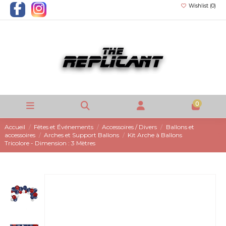
Wishlist (
0
)
0
Accueil
Fêtes et Événements
Accessoires / Divers
Ballons et
accessoires
Arches et Support Ballons
Kit Arche à Ballons
Tricolore - Dimension : 3 Mètres