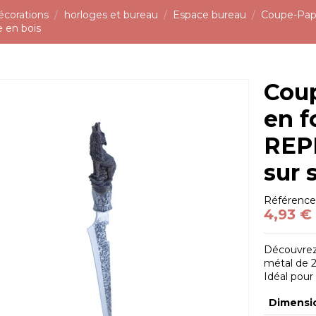
écorations
horloges et bureau
Espace bureau
Coupe-Pap
e en bois
Cou
en f
REPL
sur 
Référenc
4,93 €
Découvrez
métal de 2
Idéal pour
Dimensi