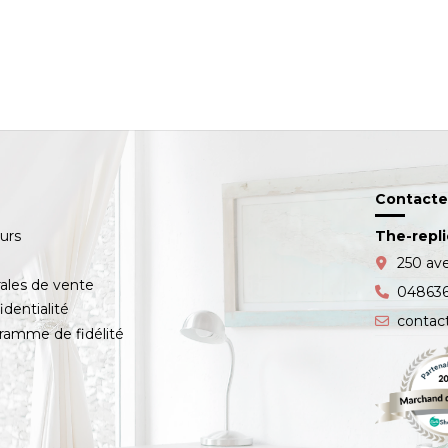
Contacte
ours
The-repl
s
250 av
ales de vente
04863
identialité
contac
amme de fidélité