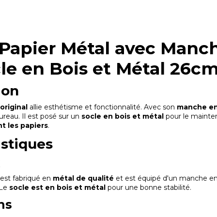
Papier Métal avec Manc
cle en Bois et Métal 26c
ion
original
allie esthétisme et fonctionnalité. Avec son
manche en
ureau. Il est posé sur un
socle en bois et métal
pour le mainten
t les papiers
.
istiques
x
est fabriqué en
métal de qualité
et est équipé d'un manche e
 Le
socle est en bois et métal
pour une bonne stabilité.
ns