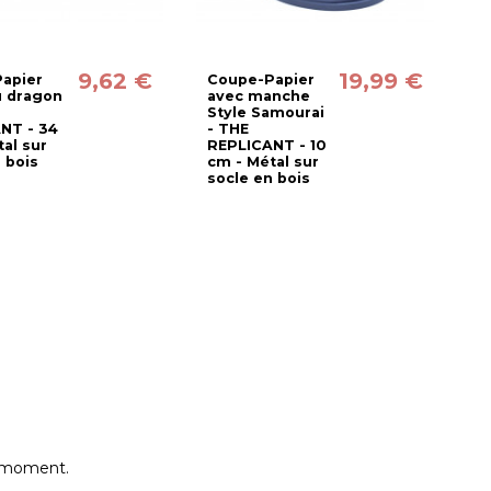
9,62 €
19,99 €
apier
Coupe-Papier
É
 dragon
avec manche
d
Style Samourai
m
NT - 34
- THE
M
al sur
REPLICANT - 10
R
 bois
cm - Métal sur
c
socle en bois
s
e moment.