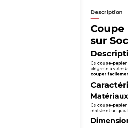
Description
Coupe 
sur So
Descript
Ce
coupe-papier 
élégante à votre b
couper facilemen
Caractér
Matériau
Ce
coupe-papier
réaliste et unique.
Dimensio