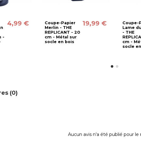
4,99 €
19,99 €
Coupe-Papier
Coupe-P
en
Merlin - THE
Lame du
REPLICANT - 20
- THE
 -
cm - Métal sur
REPLICA
e
socle en bois
cm - Mét
socle en
es (0)
Aucun avis n'a été publié pour l