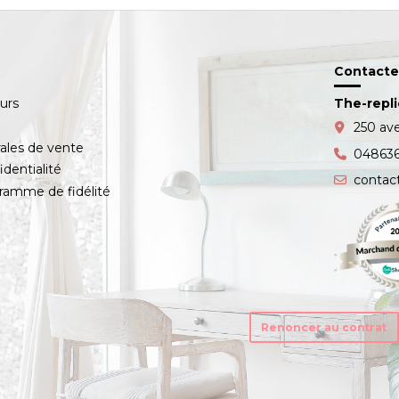
Contacte
ours
The-repl
s
250 av
ales de vente
04863
identialité
contac
amme de fidélité
Renoncer au contrat