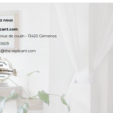
z nous
icant.com
enue de coulin - 13420 Gémenos
61609
t@the-replicant.com