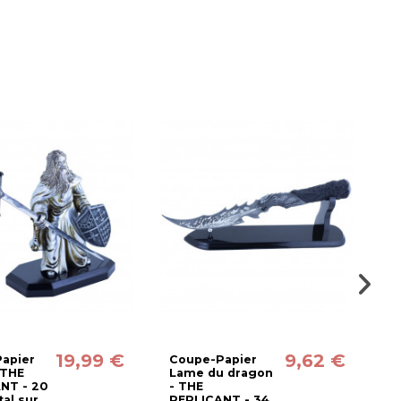
19,99 €
9,62 €
apier
Coupe-Papier
É
 THE
Lame du dragon
d
NT - 20
- THE
m
al sur
REPLICANT - 34
M