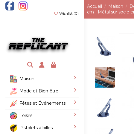
Accueil
Maison
D
cm - Métal sur socle e
Wishlist (
0
)
Maison
Mode et Bien-être
Fêtes et Événements
Loisirs
Pistolets à billes