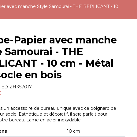
er avec manche Style Samourai - THE REPLICANT - 10
pe-Papier avec manche
e Samourai - THE
ICANT - 10 cm - Métal
socle en bois
e
ED-ZHK57017
€
s un accessoire de bureau unique avec ce poignard de
r socle. Esthétique et décoratif, il sera parfait pour
tre bureau. Lame en acier inoxydable.
ons
10 cm