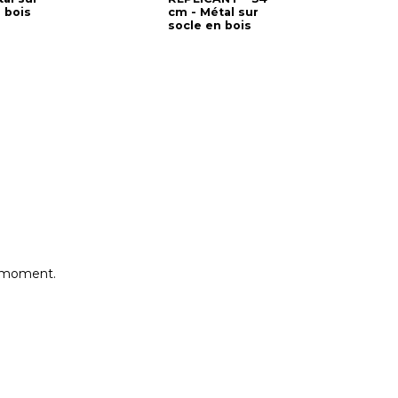
 bois
cm - Métal sur
R
socle en bois
c
s
e moment.