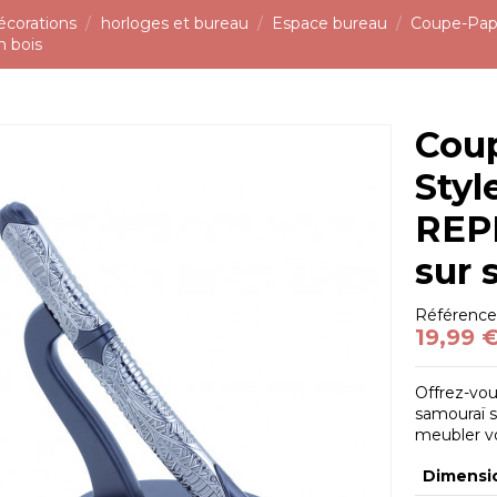
écorations
horloges et bureau
Espace bureau
Coupe-Papi
n bois
Cou
Styl
REPL
sur 
Référenc
19,99 
Offrez-vou
samouraï su
meubler vo
Dimensi