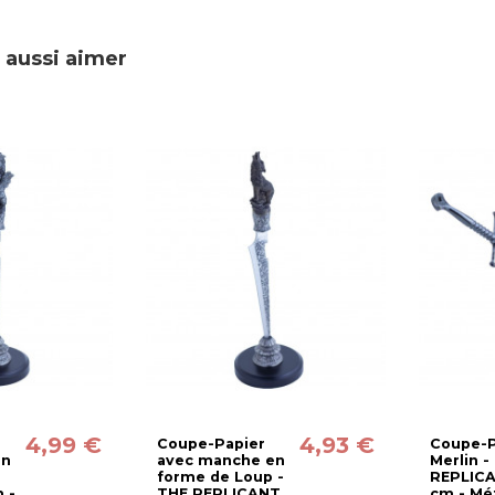
 aussi aimer
4,99 €
4,93 €
Coupe-Papier
Coupe-P
en
avec manche en
Merlin -
forme de Loup -
REPLICA
 -
THE REPLICANT
cm - Mét