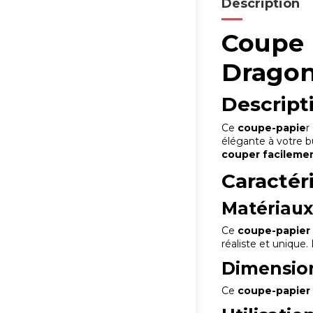
Description
Coupe 
Dragon
Descript
Ce
coupe-
papie
r
élégante à votre b
couper facilemen
Caractér
Matériau
Ce
coupe-papier
réaliste et unique.
Dimensio
Ce
coupe-papier