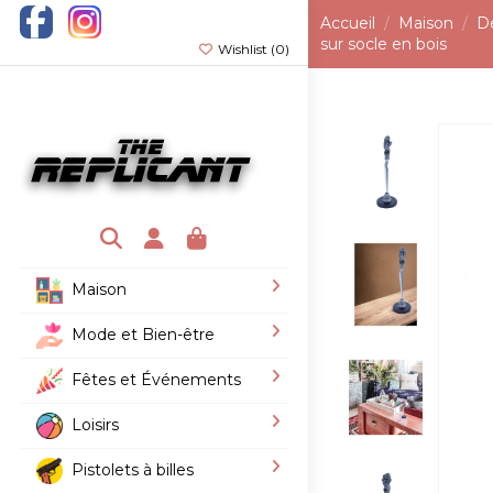
Accueil
Maison
D
sur socle en bois
Wishlist (
0
)
Maison
Mode et Bien-être
Fêtes et Événements
Loisirs
Pistolets à billes