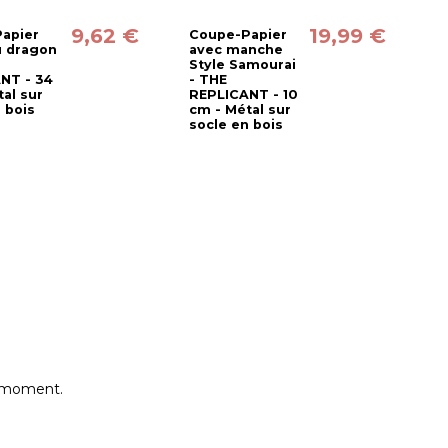
9,62 €
19,99 €
apier
Coupe-Papier
É
 dragon
avec manche
d
Style Samourai
m
NT - 34
- THE
M
al sur
REPLICANT - 10
R
 bois
cm - Métal sur
c
socle en bois
s
e moment.