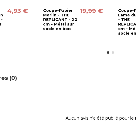
4,93 €
19,99 €
Coupe-Papier
Coupe-P
en
Merlin - THE
Lame du
 -
REPLICANT - 20
- THE
T
cm - Métal sur
REPLICA
l
socle en bois
cm - Mét
socle en
es (0)
Aucun avis n'a été publié pour l