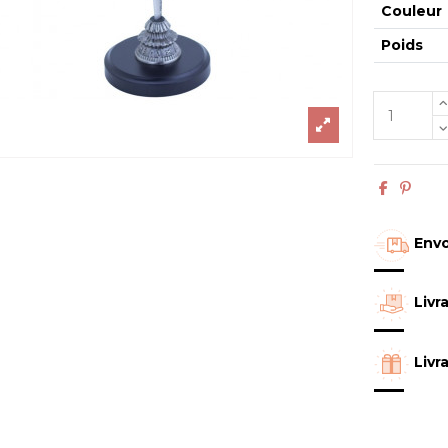
Couleur
Poids
Envo
Livr
Livr