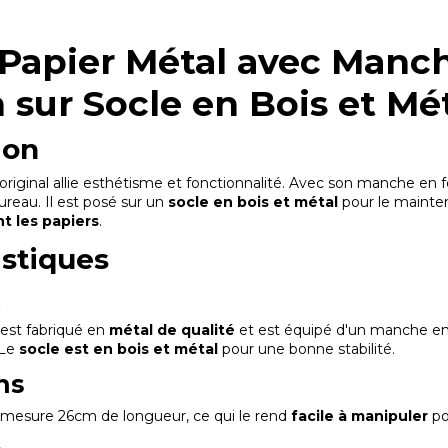
Papier Métal avec Manc
 sur Socle en Bois et Mé
ion
 original allie esthétisme et fonctionnalité. Avec son manche en
ureau. Il est posé sur un
socle en bois et métal
pour le mainte
t les papiers
.
istiques
x
est fabriqué en
métal de qualité
et est équipé d'un manche e
 Le
socle est en bois et métal
pour une bonne stabilité.
ns
mesure 26cm de longueur, ce qui le rend
facile à manipuler
po