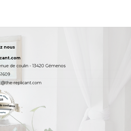
z nous
icant.com
enue de coulin - 13420 Gémenos
61609
t@the-replicant.com