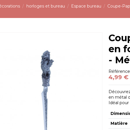
écorations
horloges et bureau
Espace bureau
Coupe-Papi
Cou
en f
- Mé
Référenc
4,99 €
Découvrez
en métal d
Idéal pour
Dimensi
Matière