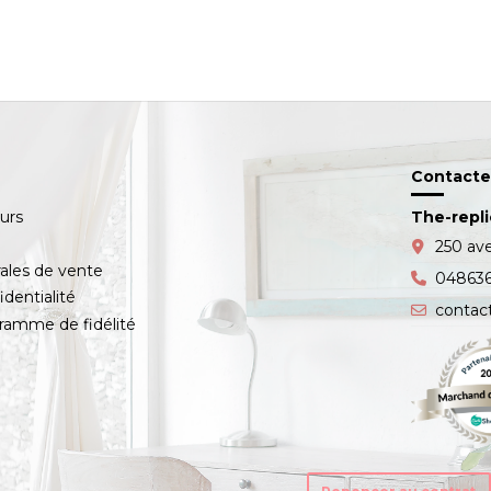
Contacte
ours
The-repl
s
250 av
ales de vente
04863
identialité
contac
amme de fidélité