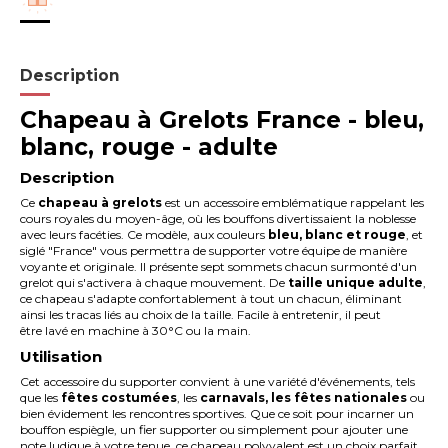
Description
Chapeau à Grelots France - bleu,
blanc, rouge - adulte
Description
Ce
chapeau à grelots
est un accessoire emblématique rappelant les
cours royales du moyen-âge, où les bouffons divertissaient la noblesse
avec leurs facéties. Ce modèle, aux couleurs
bleu, blanc et rouge
, et
siglé "France" vous permettra de supporter votre équipe de manière
voyante et originale. Il présente sept sommets chacun surmonté d'un
grelot qui s'activera à chaque mouvement. De
taille unique adulte
,
ce chapeau s'adapte confortablement à tout un chacun, éliminant
ainsi les tracas liés au choix de la taille. Facile à entretenir, il peut
être
lavé en machine à 30°C ou la main.
Utilisation
Cet accessoire du supporter convient à une variété d'événements, tels
que les
fêtes costumées
, les
carnavals, les fêtes nationales
ou
bien évidement les rencontres sportives. Que ce soit pour incarner un
bouffon espiègle, un fier supporter ou simplement pour ajouter une
note ludique à votre tenue, ce chapeau polyvalent est un choix parfait.