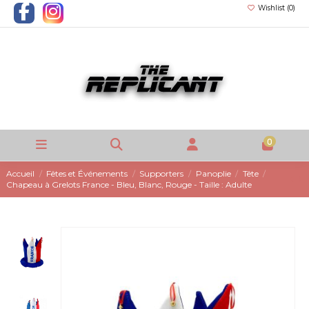
Wishlist (
0
)
0
Accueil
Fêtes et Événements
Supporters
Panoplie
Tête
Chapeau à Grelots France - Bleu, Blanc, Rouge - Taille : Adulte