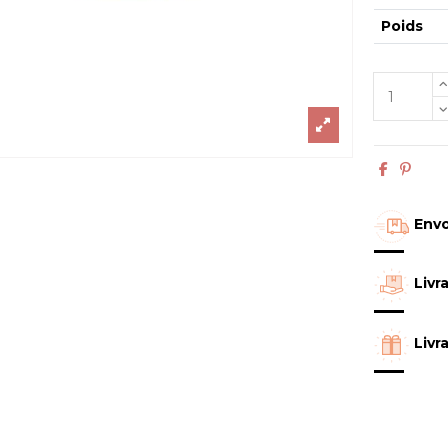
Poids
Envo
Livr
Livr