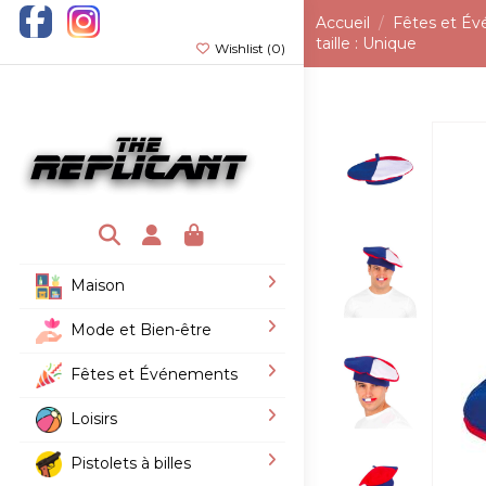
Accueil
Fêtes et É
taille : Unique
Wishlist (
0
)
Maison
Mode et Bien-être
Fêtes et Événements
Loisirs
Pistolets à billes