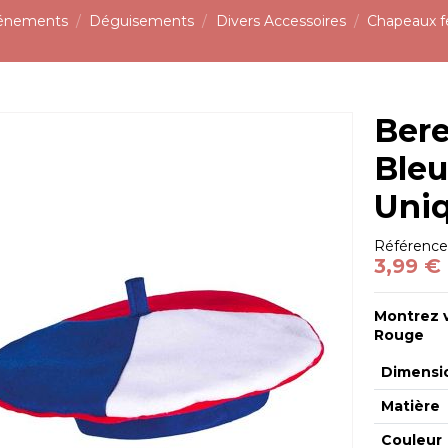
vénements
Déguisements
Divers Accessoires
Chapeaux fe
Bere
Bleu
Uni
Référenc
3,99 €
Montrez v
Rouge
Dimensi
Matière
Couleur