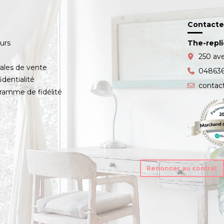
Contacte
ours
The-repl
s
250 av
ales de vente
04863
identialité
contac
amme de fidélité
Renoncer au contrat