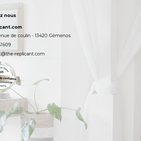
z nous
icant.com
enue de coulin - 13420 Gémenos
61609
t@the-replicant.com