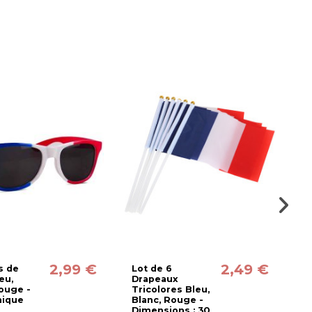
No
2,99 €
2,49 €
s de
Lot de 6
C
eu,
Drapeaux
B
ouge -
Tricolores Bleu,
T
nique
Blanc, Rouge -
Dimensions : 30