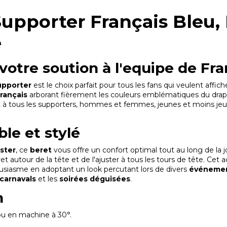
upporter Français Bleu, B
e
 votre soution à l'equipe de Fr
upporter
est le choix parfait pour tous les fans qui veulent affiche
rançais
arborant fièrement les couleurs emblématiques du drape
ent à tous les supporters, hommes et femmes, jeunes et moins jeu
le et stylé
ster
, ce
beret
vous offre un confort optimal tout au long de la
et autour de la tête et de l'ajuster à tous les tours de tête. Cet a
ousiasme en adoptant un look percutant lors de divers
événeme
carnavals
et les
soirées déguisées
.
n
ou en machine à 30°.