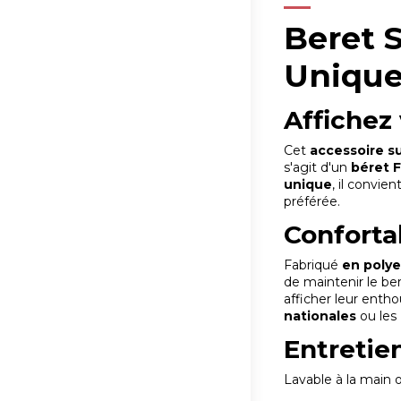
Beret S
Uniqu
Affichez
Cet
accessoire s
s'agit d'un
béret F
unique
, il convi
préférée.
Confortab
Fabriqué
en polye
de maintenir le ber
afficher leur enth
nationales
ou les
Entretie
Lavable à la main 