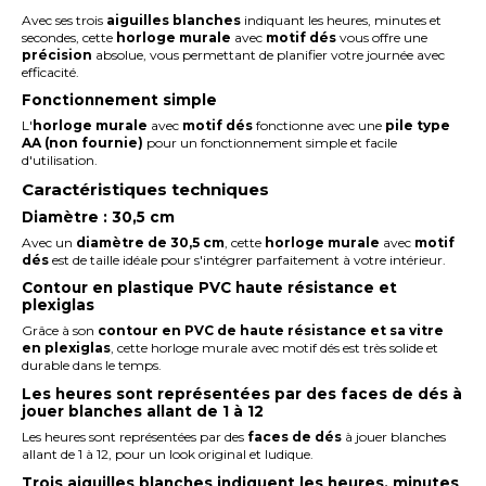
Avec ses trois
aiguilles blanches
indiquant les heures, minutes et
secondes, cette
horloge murale
avec
motif dés
vous offre une
précision
absolue, vous permettant de planifier votre journée avec
efficacité.
Fonctionnement simple
L'
horloge
murale
avec
motif dés
fonctionne avec une
pile type
AA (non fournie)
pour un fonctionnement simple et facile
d'utilisation.
Caractéristiques techniques
Diamètre : 30,5 cm
Avec un
diamètre de 30,5 cm
, cette
horloge murale
avec
motif
dés
est de taille idéale pour s'intégrer parfaitement à votre intérieur.
Contour en plastique PVC haute résistance et
plexiglas
Grâce à son
contour en PVC de haute résistance et sa vitre
en plexiglas
, cette horloge murale avec motif dés est très solide et
durable dans le temps.
Les heures sont représentées par des faces de dés à
jouer blanches allant de 1 à 12
Les heures sont représentées par des
faces de dés
à jouer blanches
allant de 1 à 12, pour un look original et ludique.
Trois aiguilles blanches indiquent les heures, minutes