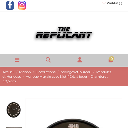
Wishlist (
0
)
0
Accueil
Maison
Décorations
horloges et bureau
Pendules
et Horloges
Horloge Murale avec Motif Dés à jouer - Diamètre :
30,5 cm