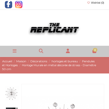
Wishlist (
0
)
0
Accueil
Maison
Décorations
horloges et bureau
Pendules
et Horloges
Horloge Murale en métal décorée de strass - Diamètre
50 cm