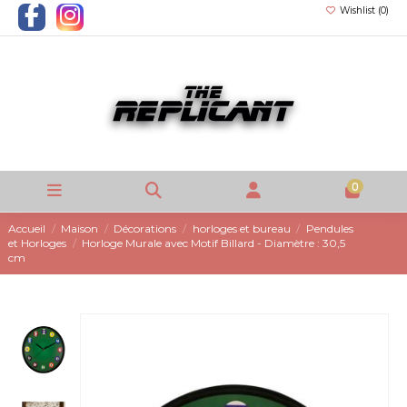
Wishlist (
0
)
0
Accueil
Maison
Décorations
horloges et bureau
Pendules
et Horloges
Horloge Murale avec Motif Billard - Diamètre : 30,5
cm