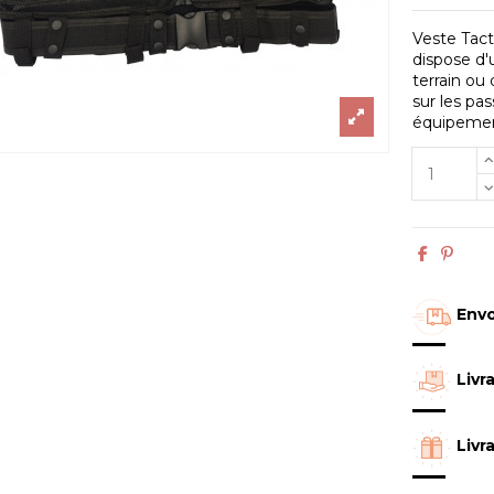
Veste Tact
dispose d
terrain ou
sur les pa
équipement
Envo
Livr
Livr