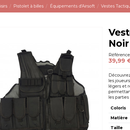
sirs
Pistolet à billes
Équipements d'Airsoft
Vestes Tactiq
Vest
Noir
Référenc
39,99 
Découvrez 
les joueur
légers et 
permettant
les parties 
Coloris
Matière
Taille