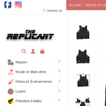
Accueil
Sports et Loi
Wishlist (
0
)
Maison
Mode et Bien-être
Fêtes et Événements
Loisirs
Pistolets à billes