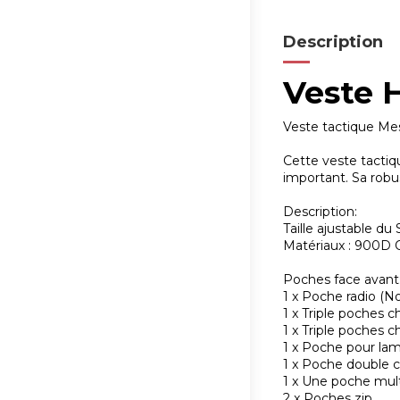
Description
Veste 
Veste tactique Me
Cette veste tacti
important. Sa robu
Description:
Taille ajustable du
Matériaux : 900D 
Poches face avant
1 x Poche radio (N
1 x Triple poches 
1 x Triple poches 
1 x Poche pour la
1 x Poche double 
1 x Une poche mult
2 x Poches zip