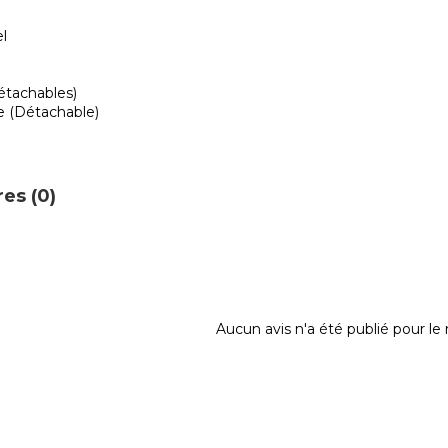
el
étachables)
e (Détachable)
es (0)
Aucun avis n'a été publié pour l