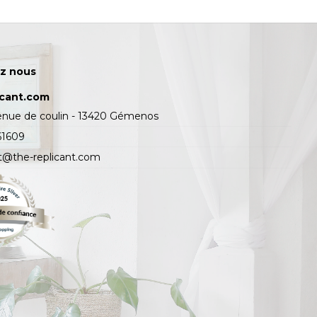
z nous
icant.com
enue de coulin - 13420 Gémenos
61609
t@the-replicant.com