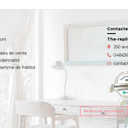
Contacte
ours
The-repl
s
250 av
ales de vente
04863
identialité
contac
amme de fidélité
Renoncer au contrat