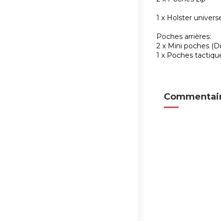
1 x Holster univers
Poches arrières:
2 x Mini poches (D
1 x Poches tactiqu
Commentair