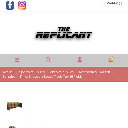
Wishlist (
0
)
0
Accueil
Sports et Loisirs
Pistolet à billes
Accessoires - Airsoft
Sangles
Rifle/Shotgun Stock Pack Tan (8Fields)