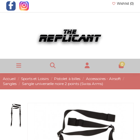
Wishlist (
0
)
0
Accueil
Sports et Loisirs
Pistolet à billes
Accessoires - Airsoft
Sangles
Sangle universelle noire 2 points (Swiss Arms)