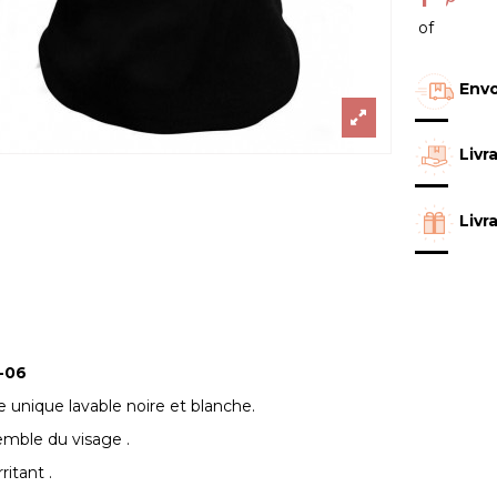
of
Envo
Livr
Livr
-06
le unique lavable noire et blanche.
emble du visage .
ritant .