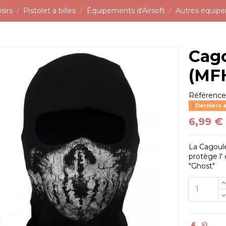
sirs
Pistolet à billes
Équipements d'Airsoft
Autres équip
Cago
(MF
Référenc
Derniers a
6,99 €
La Cagoule
protège l'
"Ghost"