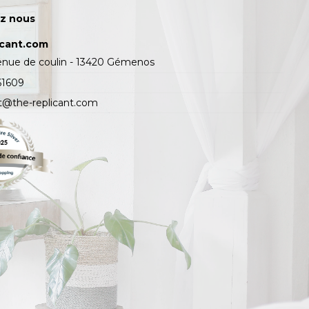
z nous
icant.com
enue de coulin - 13420 Gémenos
61609
t@the-replicant.com