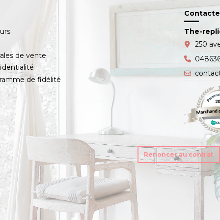
Contacte
ours
The-repl
s
250 av
ales de vente
04863
identialité
contac
amme de fidélité
Renoncer au contrat