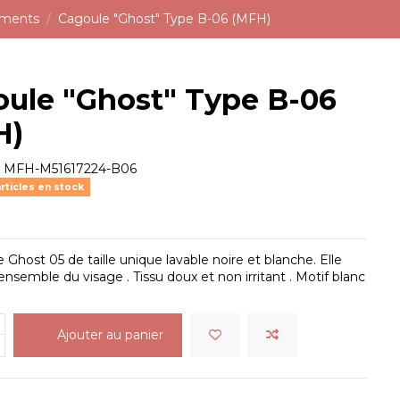
ements
Cagoule "Ghost" Type B-06 (MFH)
ule "Ghost" Type B-06
H)
e
MFH-M51617224-B06
rticles en stock
 Ghost 05 de taille unique lavable noire et blanche. Elle
 ensemble du visage . Tissu doux et non irritant . Motif blanc
Ajouter au panier