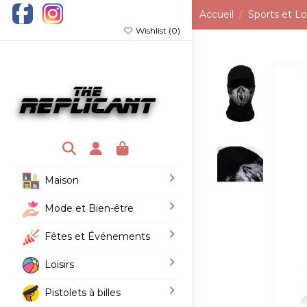
Accueil
Sports et Loi
Wishlist (
0
)
Maison
Mode et Bien-être
Fêtes et Événements
Loisirs
Pistolets à billes