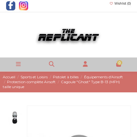
Wishlist (
0
)
0
Accueil
Sports et Loisirs
Pistolet à billes
Équipements d'Airsoft
Protection complète Airsoft
Cagoule "Ghost" Type B-13 (MFH)
taille unique