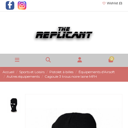
Wishlist (
0
)
0
Accueil
Sports et Loisirs
Pistolet à billes
Équipements d'Airsoft
Autres équipements
Cagoule 3 trous noire laine MFH