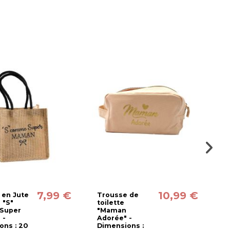
7,99 €
10,99 €
 en Jute
Trousse de
C
 "S"
toilette
H
Super
"Maman
M
 -
Adorée" -
-
ons : 20
Dimensions :
2