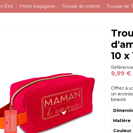
n-Être
Petite bagagerie
Trousse de toilette
Trousse de T
Trou
d'am
10 x
Référenc
9,99 €
Offrez à 
un accesso
beauté.
Dimensi
Matière
Couleur