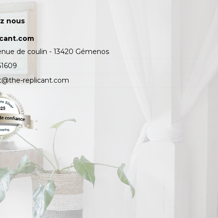
z nous
icant.com
enue de coulin - 13420 Gémenos
61609
t@the-replicant.com