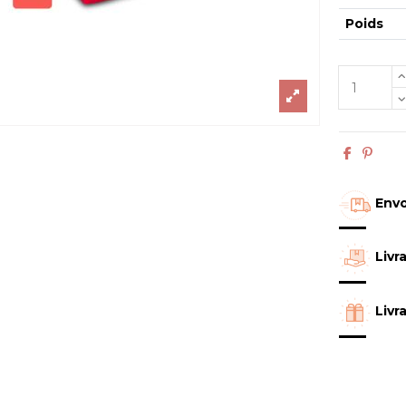
Poids
Envo
Livr
Livr