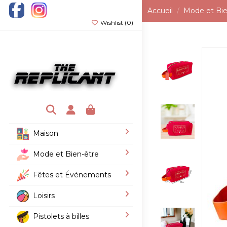
Accueil
Mode et Bie
Wishlist (
0
)
Maison
Mode et Bien-être
Fêtes et Événements
Loisirs
Pistolets à billes