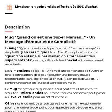
Livraison en point relais offerte dès 50€ d'achat
Description
Mug "Quand on est une Super Maman..." - Un
Message d'Amour et de Complicité
Le
mug
""Quand on est une Super Maman..."" est bien plus qu'un
simple
mug en céramique
blanc. Avec l'inscription inspirante
"
Quand on est une super maman on a forcément des
supers enfants
", ce mug célèbre le lien
spécial
entre une mère et
ses enfants.
Les
dimensions
de 11,5 x 8 x 9,7 cm et une contenance de 300ml en
font le compagnon idéal pour déguster une boisson chaude
réconfortante (café, thé, chocolat chaud...). Son poids de 335 gr. lui
confère une sensation lourde et agréable en main.
Ce
mug
est pratique au quotidien, car il peut être utilisé en toute
sécurité au
micro-ondes
pour réchauffer vos boissons et peut passer
au
lave-vaisselle
pour un entretien facile.
Offrez
ce mug unique en son genre à une maman exceptionnelle
pour lui montrer à quel point vous appréciez son dévouement et son
amour inconditionnel.