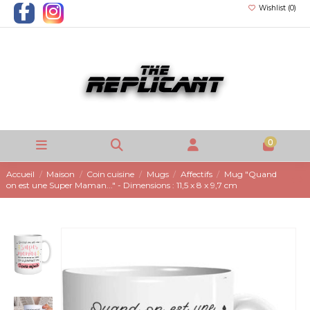
Wishlist (
0
)
0
Accueil
Maison
Coin cuisine
Mugs
Affectifs
Mug "Quand
on est une Super Maman..." - Dimensions : 11,5 x 8 x 9,7 cm