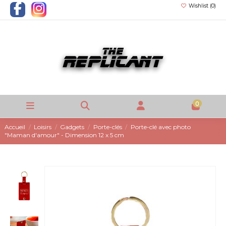
Wishlist (
0
)
0
Accueil
Loisirs
Gadgets
Porte-clés
Porte-clé avec photo
"Maman d'amour" - Dimension 12 x 5 cm