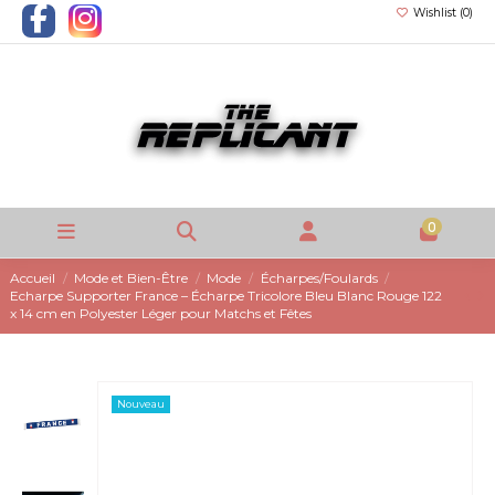
Wishlist (
0
)
0
Accueil
Mode et Bien-Être
Mode
Écharpes/Foulards
Echarpe Supporter France – Écharpe Tricolore Bleu Blanc Rouge 122
x 14 cm en Polyester Léger pour Matchs et Fêtes
Nouveau