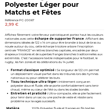
Polyester Léger pour
Matchs et Fêtes
Référence
PC-20067
2,99 €
Affichez fièrement votre ferveur patriotique et portez haut les couleurs
nationales avec cette
écharpe de supporter France
. Affichant des
dimensions idéales de 122 x 14 cm pour être brandie à bout de bras ou
nouée autour du cou, cette écharpe tricolore arbore l'inscription
centrale "FRANCE" en lettres blanches capitales, encadrée par deux
drapeaux tricolores et de superbes franges blanches traditionnelles aux
extrémités. C'est l'accessoire textile indispensable pour le football, le
rugby, les fan zones et les célébrations du 14 juillet.
Format classique optimisé :
Sa longueur de 122 cm permet
un déploiement visuel parfait dans les tribunes lors des hymnes
nationaux ou pour célébrer les buts.
Tissu technique ultra-léger :
Intièrement conçue en
polyester doux et fluide, elle se porte confortablement sans tenir
chaud, même au cœur de l'été ou dans les stades bondés.
Entretien et praticité :
Ultra-compacte, elle se plie facilement
pour tenir dans un sac ou une poche de veste et résiste sans
problème aux lavages successifs.
Matière
100% Polyester fluide et franges en fils textiles