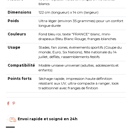
blancs
Dimensions
122 cm (longueur) x 14 cm (largeur)
Poids
Ultra-léger (environ 35 grammes) pour un confort
longue durée
Couleurs
Fond bleu roi, texte "FRANCE" blanc, mini-
drapeaux Bleu Blanc Rouge, franges blanches
Usage
Stades, fan zones, événements sportifs (Coupe du
monde, Euro, Six Nations), fête nationale du 14
juillet, défilés, rassemblements festifs
Compatibilité
Modèle unisexe universel (adultes, adolescents et
enfants)
Points forts
Séchage rapide, impression haute définition
résistant aux UV, ultra-compacte à ranger, look
traditionnel avec franges de finition
Envoi rapide et soigné en 24h