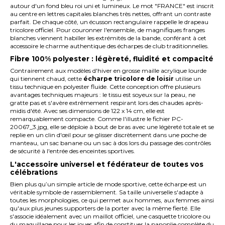
autour d'un fond bleu roi uni et lumineux. Le mot "FRANCE" est inscrit
au centre en lettres capitales blanches très nettes, offrant un contraste
parfait. De chaque côté, un écusson rectangulaire rappelle le drapeau
tricolore officiel. Pour couronner l'ensemble, de magnifiques franges
blanches viennent habiller les extrémités de la bande, conférant à cet
accessoire le charme authentique des écharpes de club traditionnelles.
Fibre 100% polyester : légèreté, fluidité et compacité
Contrairement aux modèles d'hiver en grosse maille acrylique lourde
qui tiennent chaud, cette
écharpe tricolore de loisir
utilise un
tissu technique en polyester fluide. Cette conception offre plusieurs
avantages techniques majeurs : le tissu est soyeux sur la peau, ne
gratte pas et s'avère extrêmement respirant lors des chaudes après-
midis d'été. Avec ses dimensions de 122 x 14 cm, elle est
remarquablement compacte. Comme l'illustre le fichier PC-
20067_3.jpg, elle se déploie à bout de bras avec une légèreté totale et se
replie en un clin d'œil pour se glisser discrètement dans une poche de
manteau, un sac banane ou un sac à dos lors du passage des contrôles
de sécurité à l'entrée des enceintes sportives.
L'accessoire universel et fédérateur de toutes vos
célébrations
Bien plus qu’un simple article de mode sportive, cette écharpe est un
véritable symbole de rassemblement. Sa taille universelle s'adapte à
toutes les morphologies, ce qui permet aux hommes, aux femmes ainsi
qu'aux plus jeunes supporters de la porter avec la même fierté. Elle
s'associe idéalement avec un maillot officiel, une casquette tricolore ou
du maquillage pour les joues afin de constituer la panoplie complète du