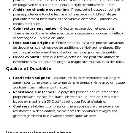
en rouge, vert sapin ou crème pour un style scandinave équilibré.
Ambiance chambre cocooning
: Placez cette housse sur votre lit
pour apporter une touche festive à votre espace nuit. Elle s'intègre
particulièrement bien dans les chambres d'enfants qui aiment les
contes nordiques.
Coin lecture enchanteur
: Créez un espace douillet près de la
cheminée ou d'une fenêtre avec cette housse sur un coussin moelleux,
accompagné d'un plaid en laine.
Idée cadeau originale
: Offrez cette housse à vos proches amateurs
de décoration scandinave ou de traditions de Noël authentiques. Elle
séduira particulièrement les collectionneurs de gnomes décoratifs.
Décor évolutif
: Bien que festive, cette housse peut être utilisée de
novembre à février pour prolonger la magie hivernale au-delà des fêtes.
Qualité et Durabilité
Fabrication soignée
: Les coutures doubles renforcées aux angles
garantissent une excellente tenue dans le temps, même avec un usage
quotidien. Les finitions sont nettes.
Résistance aux taches
: Le polyester possède naturellement des
propriétés anti-taches, facilitant l'entretien au quotidien. Un simple
lavage en machine à 30°C suffit à retrouver l'éclat d'origine.
Couleurs stables
: L'impression thermique assure une excellente
résistance à la décoloration, même après de nombreux lavages. Vos
gnomes garderont leur vivacité années après années.