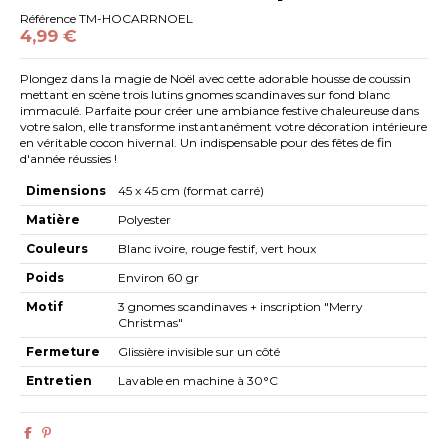
Référence
TM-HOCARRNOEL
4,99 €
Plongez dans la magie de Noël avec cette adorable housse de coussin
mettant en scène trois lutins gnomes scandinaves sur fond blanc
immaculé. Parfaite pour créer une ambiance festive chaleureuse dans
votre salon, elle transforme instantanément votre décoration intérieure
en véritable cocon hivernal. Un indispensable pour des fêtes de fin
d'année réussies !
Dimensions
45 x 45 cm (format carré)
Matière
Polyester
Couleurs
Blanc ivoire, rouge festif, vert houx
Poids
Environ 60 gr
Motif
3 gnomes scandinaves + inscription "Merry
Christmas"
Fermeture
Glissière invisible sur un côté
Entretien
Lavable en machine à 30°C