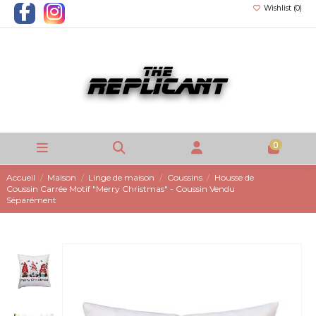
Wishlist (
0
)
0
Accueil
Maison
Linge de maison
Coussins
Housse de
Coussin Carrée Motif "Merry Christmas" - Coussin Vendu
Séparément