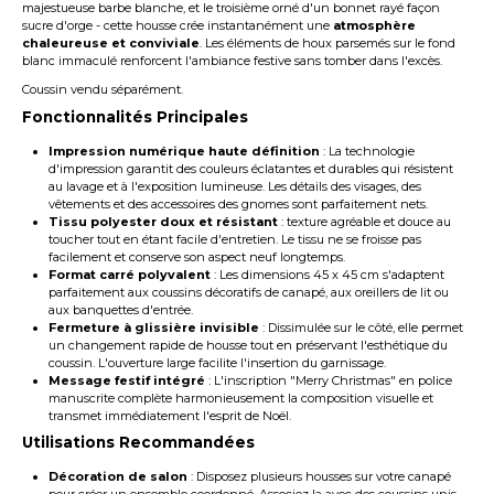
majestueuse barbe blanche, et le troisième orné d'un bonnet rayé façon
sucre d'orge - cette housse crée instantanément une
atmosphère
chaleureuse et conviviale
. Les éléments de houx parsemés sur le fond
blanc immaculé renforcent l'ambiance festive sans tomber dans l'excès.
Coussin vendu séparément.
Fonctionnalités Principales
Impression numérique haute définition
: La technologie
d'impression garantit des couleurs éclatantes et durables qui résistent
au lavage et à l'exposition lumineuse. Les détails des visages, des
vêtements et des accessoires des gnomes sont parfaitement nets.
Tissu polyester doux et résistant
: texture agréable et douce au
toucher tout en étant facile d'entretien. Le tissu ne se froisse pas
facilement et conserve son aspect neuf longtemps.
Format carré polyvalent
: Les dimensions 45 x 45 cm s'adaptent
parfaitement aux coussins décoratifs de canapé, aux oreillers de lit ou
aux banquettes d'entrée.
Fermeture à glissière invisible
: Dissimulée sur le côté, elle permet
un changement rapide de housse tout en préservant l'esthétique du
coussin. L'ouverture large facilite l'insertion du garnissage.
Message festif intégré
: L'inscription "Merry Christmas" en police
manuscrite complète harmonieusement la composition visuelle et
transmet immédiatement l'esprit de Noël.
Utilisations Recommandées
Décoration de salon
: Disposez plusieurs housses sur votre canapé
pour créer un ensemble coordonné. Associez la avec des coussins unis