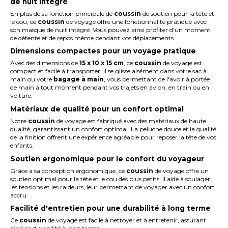
de nuit intégré
En plus de sa fonction principale de
coussin
de soutien pour la tête et
le cou, ce
coussin
de voyage offre une fonctionnalité pratique avec
son masque de nuit intégré. Vous pouvez ainsi profiter d'un moment
de détente et de repos même pendant vos déplacements.
Dimensions compactes pour un voyage pratique
Avec des dimensions de
15 x 10 x 15 cm
, ce
coussin
de voyage est
compact et facile à transporter. Il se glisse aisément dans votre sac à
main ou votre
bagage à main
, vous permettant de l'avoir à portée
de main à tout moment pendant vos trajets en avion, en train ou en
voiture.
Matériaux de qualité pour un confort optimal
Notre
coussin
de voyage est fabriqué avec des matériaux de haute
qualité, garantissant un confort optimal. La peluche douce et la qualité
de la finition offrent une expérience agréable pour reposer la tête de vos
enfants.
Soutien ergonomique pour le confort du voyageur
Grâce à sa conception ergonomique, ce
coussin
de voyage offre un
soutien optimal pour la tête et le cou des plus petits. Il aide à soulager
les tensions et les raideurs, leur permettant de voyager avec un confort
accru.
Facilité d'entretien pour une durabilité à long terme
Ce
coussin
de voyage est facile à nettoyer et à entretenir, assurant