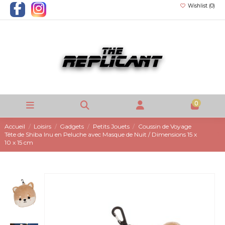
Wishlist (
0
)
0
Accueil
Loisirs
Gadgets
Petits Jouets
Coussin de Voyage
Tête de Shiba Inu en Peluche avec Masque de Nuit / Dimensions 15 x
10 x 15 cm