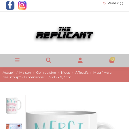
Wishlist (
0
)
0
Accueil
Maison
Coin cuisine
Mugs
Affectifs
Mug "Merci
beaucoup" - Dimensions : 11,5 x 8 x 9,7 cm