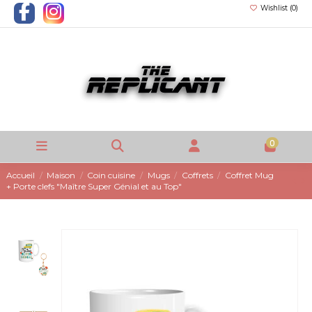
Wishlist (
0
)
0
Accueil
Maison
Coin cuisine
Mugs
Coffrets
Coffret Mug
+ Porte clefs "Maître Super Génial et au Top"