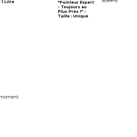
5,99 €
 1 Litre
"Pointeur Expert
"
- Toujours au
L
Plus Près !" -
T
Taille : Unique
e moment.