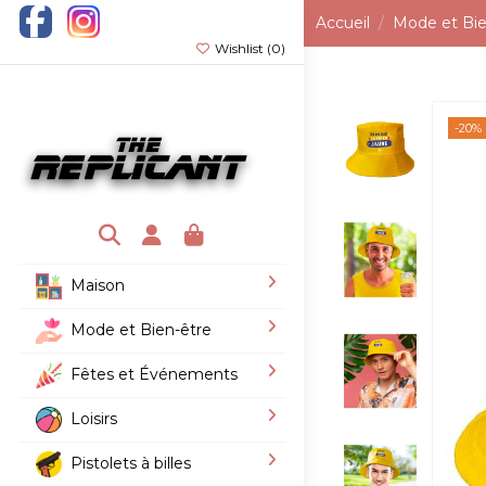
Accueil
Mode et Bie
Wishlist (
0
)
-20%
Maison
Mode et Bien-être
Fêtes et Événements
Loisirs
Pistolets à billes