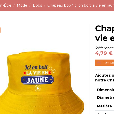
n-Être
Mode
Bobs
Chapeau bob "Ici on boit la vie en jaun
Chap
vie 
Référenc
4,79 
Temps
Ajoutez u
notre Cha
Dimensio
Diamètr
Matière