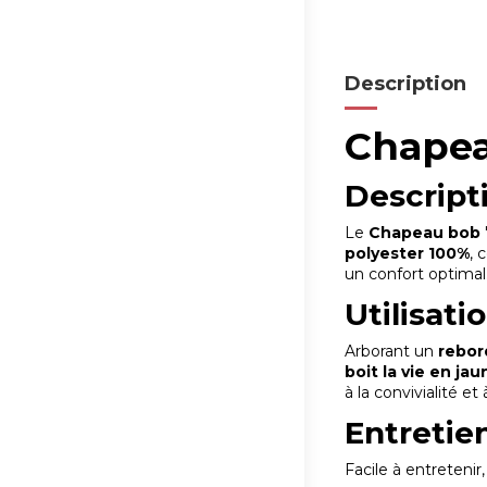
Description
Chapeau
Descript
Le
Chapeau bob
polyester 100%
, 
un confort optimal
Utilisati
Arborant un
rebor
boit la vie en jau
à la convivialité e
Entretie
Facile à entretenir