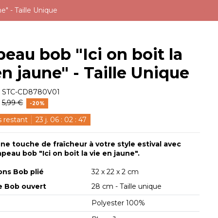
e" - Taille Unique
eau bob "Ici on boit la
en jaune" - Taille Unique
e
STC-CD8780V01
€
5,99 €
-20%
 restant
23
j.
06
:
02
:
46
ne touche de fraîcheur à votre style estival avec
peau bob "Ici on boit la vie en jaune".
ns Bob plié
32 x 22 x 2 cm
e Bob ouvert
28 cm - Taille unique
Polyester 100%