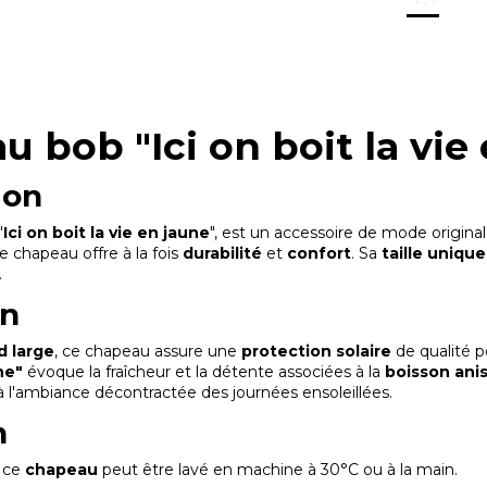
 bob "Ici on boit la vie
ion
"
Ici on boit la vie en jaune
", est un accessoire de mode original
ce chapeau offre à la fois
durabilité
et
confort
. Sa
taille unique
.
on
d large
, ce chapeau assure une
protection solaire
de qualité p
ne"
évoque la fraîcheur et la détente associées à la
boisson ani
t à l'ambiance décontractée des journées ensoleillées.
n
, ce
chapeau
peut être
lavé en machine à 30°C ou à la main.