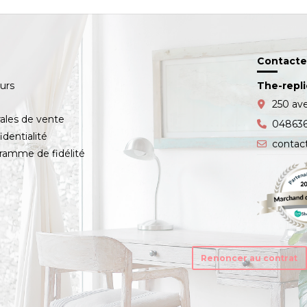
Contacte
ours
The-repl
s
250 av
ales de vente
04863
identialité
contac
amme de fidélité
Renoncer au contrat