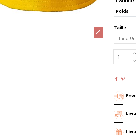
Couleur
Poids
Taille
Envo
Livr
Livr