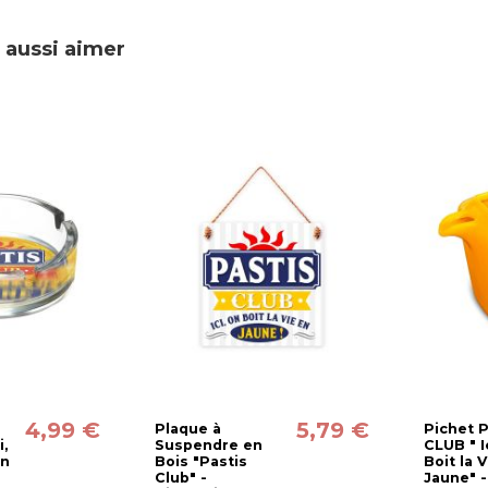
 aussi aimer
4,99 €
5,79 €
Plaque à
Pichet 
i,
Suspendre en
CLUB " I
en
Bois "Pastis
Boit la 
Club" -
Jaune" -