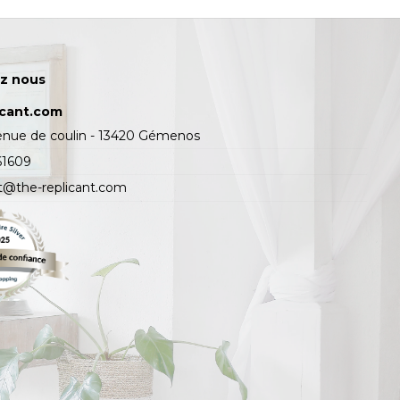
z nous
icant.com
enue de coulin - 13420 Gémenos
61609
t@the-replicant.com