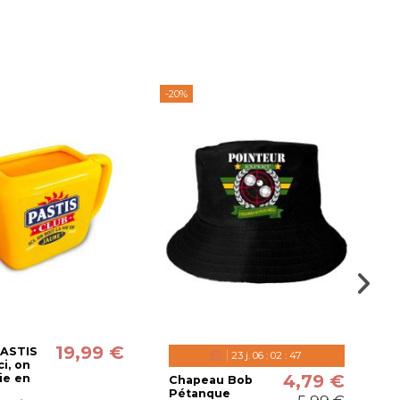
-20%
-2
19,99 €
PASTIS
23
j.
06
:
02
:
46
ci, on
4,79 €
Vie en
Chapeau Bob
C
Pétanque
P