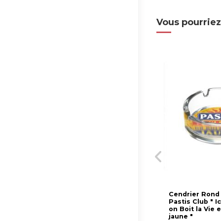
Vous pourriez
Cendrier Rond
Pastis Club " Ic
on Boit la Vie 
jaune "