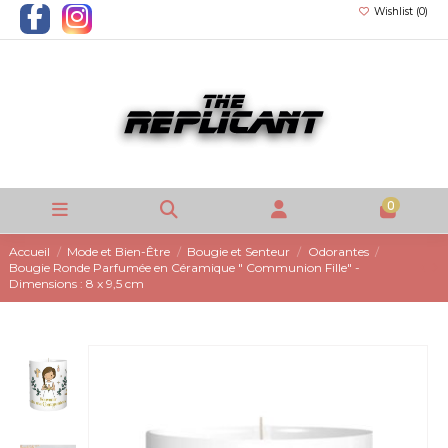
Wishlist (
0
)
0
Accueil
Mode et Bien-Être
Bougie et Senteur
Odorantes
Bougie Ronde Parfumée en Céramique " Communion Fille" -
Dimensions : 8 x 9,5 cm