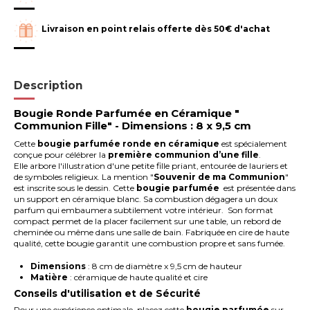
Livraison en point relais offerte dès 50€ d'achat
Description
Bougie
Ronde Parfumée en Céramique "
Communion Fille" - Dimensions : 8 x 9,5 cm
Cette
bougie
parfumée
ronde en céramique
est spécialement
conçue pour célébrer la
première communion d’une fille
.
Elle arbore l'illustration d'une petite fille priant, entourée de lauriers et
de symboles religieux. La mention "
Souvenir de ma Communion
"
est inscrite sous le dessin. Cette
bougie parfumée
est présentée dans
un support en céramique blanc. Sa combustion dégagera un doux
parfum qui embaumera subtilement votre intérieur. Son format
compact permet de la placer facilement sur une table, un rebord de
cheminée ou même dans une salle de bain. Fabriquée en cire de haute
qualité, cette bougie garantit une combustion propre et sans fumée.
Dimensions
: 8 cm de diamètre x 9,5 cm de hauteur
Matière
: céramique de haute qualité et cire
Conseils d'utilisation et de Sécurité
Pour une expérience optimale, placez cette
bougie parfumée
sur