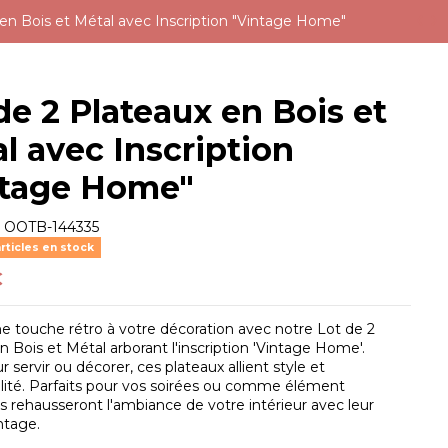
 en Bois et Métal avec Inscription "Vintage Home"
de 2 Plateaux en Bois et
l avec Inscription
ntage Home"
e
OOTB-144335
rticles en stock
€
e touche rétro à votre décoration avec notre Lot de 2
n Bois et Métal arborant l'inscription 'Vintage Home'.
 servir ou décorer, ces plateaux allient style et
lité. Parfaits pour vos soirées ou comme élément
 ils rehausseront l'ambiance de votre intérieur avec leur
ntage.