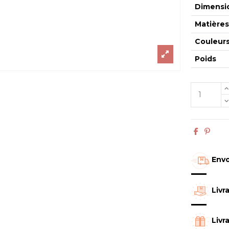
Dimensi
Matière
Couleur
Poids
Envo
Livr
Livr