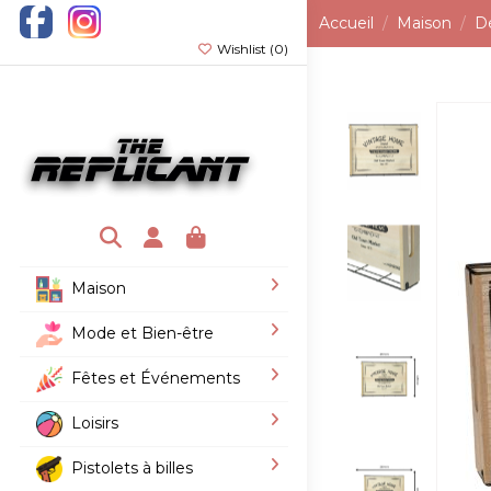
Accueil
Maison
D
Wishlist (
0
)
Maison
Mode et Bien-être
Fêtes et Événements
Loisirs
Pistolets à billes