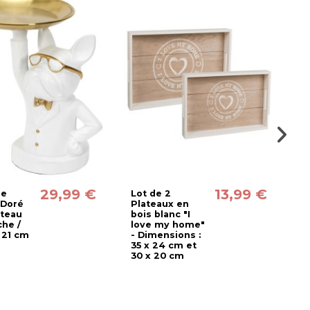
29,99 €
13,99 €
re
Lot de 2
P
 Doré
Plateaux en
p
ateau
bois blanc "I
d
che /
love my home"
v
 21 cm
- Dimensions :
p
35 x 24 cm et
+
30 x 20 cm
ar