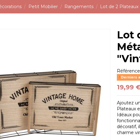
écorations
Petit Mobilier
Rangements
Lot de 2 Plateaux
Lot 
Méta
"Vi
Référenc
Derniers a
19,99 
Ajoutez un
Plateaux e
Idéaux pour
fonctionna
décoratif,
charme vi