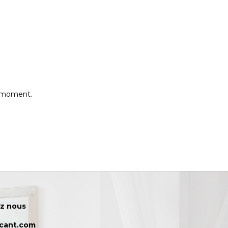
e moment.
z nous
icant.com