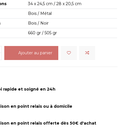
ons
34 x 24,5 cm / 28 x 20,5 cm
s
Bois / Métal
s
Bois / Noir
660 gr / 505 gr
Ajouter au panier
i rapide et soigné en 24h
aison en point relais ou à domicile
aison en point relais offerte dès 50€ d'achat