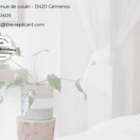
enue de coulin - 13420 Gémenos
61609
t@the-replicant.com