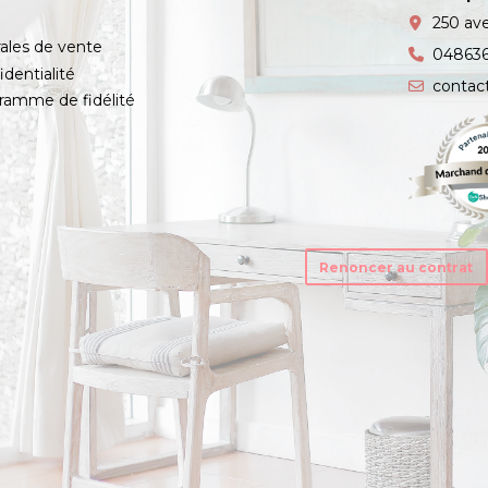
s
250 av
ales de vente
04863
identialité
contac
amme de fidélité
Renoncer au contrat