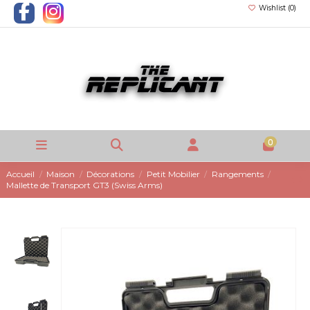
Wishlist (
0
)
0
Accueil
Maison
Décorations
Petit Mobilier
Rangements
Mallette de Transport GT3 (Swiss Arms)