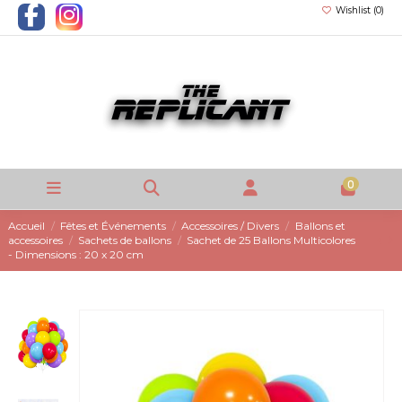
Wishlist (
0
)
0
Accueil
Fêtes et Événements
Accessoires / Divers
Ballons et
accessoires
Sachets de ballons
Sachet de 25 Ballons Multicolores
- Dimensions : 20 x 20 cm