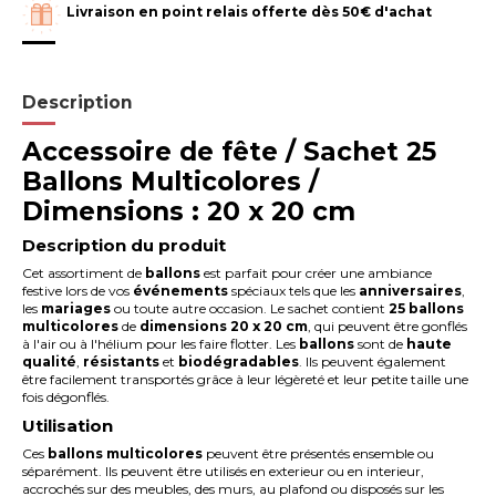
Livraison en point relais offerte dès 50€ d'achat
Description
Accessoire de fête / Sachet 25
Ballons Multicolores /
Dimensions : 20 x 20 cm
Description du produit
Cet assortiment de
ballons
est parfait pour créer une ambiance
festive lors de vos
événements
spéciaux tels que les
anniversaires
,
les
mariages
ou toute autre occasion. Le sachet contient
25 ballons
m
ulticolores
de
dimensions 20 x 20 cm
, qui peuvent être gonflés
à l'air ou à l'hélium pour les faire flotter. Les
ballons
sont de
haute
qualité
,
résistants
et
biodégradables
. Ils peuvent également
être facilement transportés grâce à leur légèreté et leur petite taille une
fois dégonflés.
Utilisation
Ces
ballons multicolores
peuvent être présentés ensemble ou
séparément. Ils peuvent être utilisés en exterieur ou en interieur,
accrochés sur des meubles, des murs, au plafond ou disposés sur les