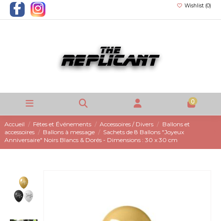
Wishlist (
0
)
0
Accueil
Fêtes et Événements
Accessoires / Divers
Ballons et
accessoires
Ballons à message
Sachets de 8 Ballons "Joyeux
Anniversaire" Noirs Blancs & Dorés - Dimensions : 30 x 30 cm