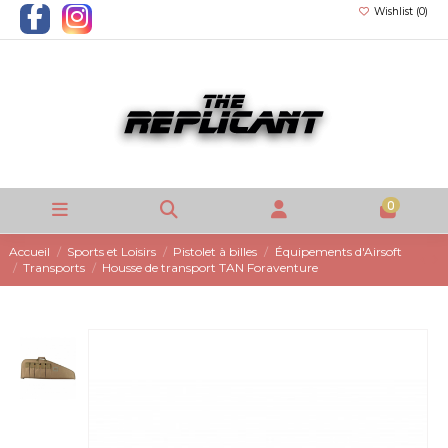
Wishlist (
0
)
0
Accueil
Sports et Loisirs
Pistolet à billes
Équipements d'Airsoft
Transports
Housse de transport TAN Foraventure