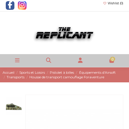
Wishlist (
0
)
0
Accueil
Sports et Loisirs
Pistolet à billes
Équipements d'Airsoft
Transports
Housse de transport camouflage Foraventure