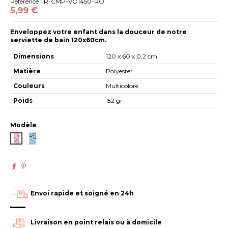
Référence
TR-CMP-VO1450-RO
5,99 €
Enveloppez votre enfant dans la douceur de notre
serviette de bain 120x60cm.
Dimensions
120 x 60 x 0,2 cm
Matière
Polyester
Couleurs
Multicolore
Poids
152 gr
Modèle
TR-CMP-VO1450-RO
TR-CMP-VO1450-BL
Envoi rapide et soigné en 24h
Livraison en point relais ou à domicile