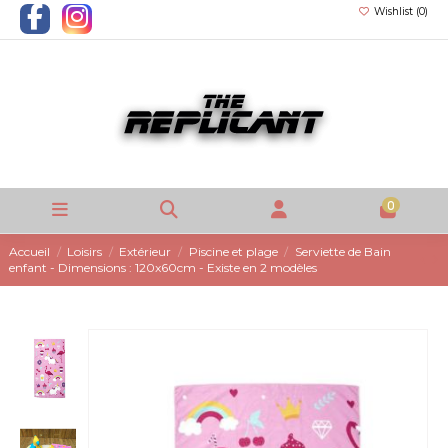
Wishlist (
0
)
0
Accueil
Loisirs
Extérieur
Piscine et plage
Serviette de Bain
enfant - Dimensions : 120x60cm - Existe en 2 modèles