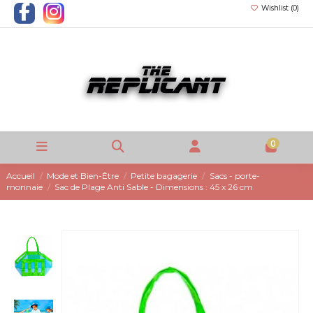
Wishlist (
0
)
0
Accueil
Mode et Bien-Être
Petite bagagerie
Sacs - porte-
monnaie
Sac de Plage Anti Sable - Dimensions : 45 x 26 cm