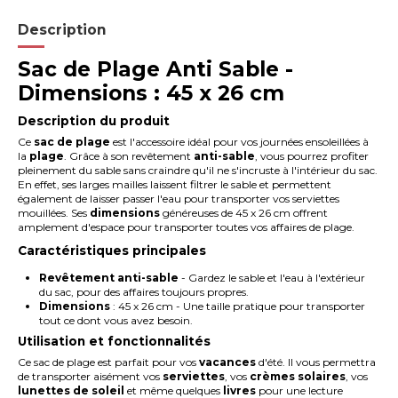
Description
Sac de Plage Anti Sable -
Dimensions : 45 x 26 cm
Description du produit
Ce
sac de plage
est l'accessoire idéal pour vos journées ensoleillées à
la
plage
. Grâce à son revêtement
anti-sable
, vous pourrez profiter
pleinement du sable sans craindre qu'il ne s'incruste à l'intérieur du sac.
En effet, ses larges mailles laissent filtrer le sable et permettent
également de laisser passer l'eau pour transporter vos serviettes
mouillées. Ses
dimensions
généreuses de 45 x 26 cm offrent
amplement d'espace pour transporter toutes vos affaires de plage.
Caractéristiques principales
Revêtement anti-sable
- Gardez le sable et l'eau à l'extérieur
du sac, pour des affaires toujours propres.
Dimensions
: 45 x 26 cm - Une taille pratique pour transporter
tout ce dont vous avez besoin.
Utilisation et fonctionnalités
Ce sac de plage est parfait pour vos
vacances
d'été. Il vous permettra
de transporter aisément vos
serviettes
, vos
crèmes solaires
, vos
lunettes de soleil
et même quelques
livres
pour une lecture