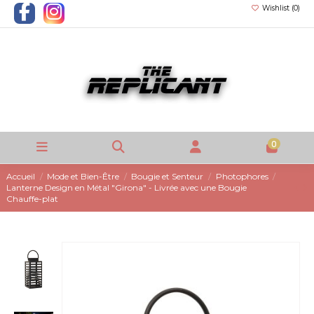
Wishlist (
0
)
0
Accueil
Mode et Bien-Être
Bougie et Senteur
Photophores
Lanterne Design en Métal "Girona" - Livrée avec une Bougie
Chauffe-plat