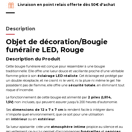
Livraison en point relais offerte dès 50€ d'achat
Description
Objet de décoration/Bougie
funéraire LED, Rouge
Description du Produit
Cette bougie funéraire est conçue pour ressembler à une bougie
traditionnelle. Elle offre une lueur douce et vacillante proche d'une véritable
flamme grâce à son
éclairage LED réaliste
. Cet éclairage est protégé par
un double réceptacle, et ne craint ni le vent, ni la pluie ni même le gel. Ne
possédant pas de flamme, elle offre une
sécurité totale
, en éliminant tout
risque d'incendie.
Le fonctionnement de cette bougie est alimenté par
2 piles (LR14,
1,5V)
non incluses, qui peuvent assurer jusqu'à 200 heures d'autonomie.
Ses
dimensions de 12 x 7 x 7 cm
la rendent facile à intégrer dans
n'importe quel environnement, que ce soit pour une utilisation
en
intérieur
ou en
extérieur
.
Sa lueur apaisante crée une
atmosphère intime
propice au silence et au
recueillement ce qui lui permet d'accompagner
funérailles
et
services