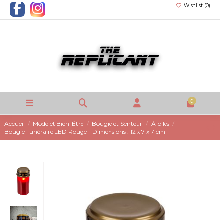
Wishlist (
0
)
0
Accueil
Mode et Bien-Être
Bougie et Senteur
À piles
Bougie Funéraire LED Rouge - Dimensions : 12 x 7 x 7 cm