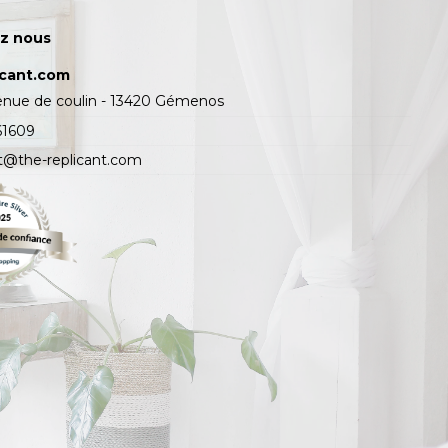
z nous
icant.com
enue de coulin - 13420 Gémenos
61609
t@the-replicant.com