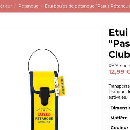
érieur
Pétanque
Etui boules de pétanque "Pastis Pétanque
Etui
"Pas
Club
Référenc
12,99 
Transporte
Pratique, f
estivales.
Dimensi
Matière
Couleur