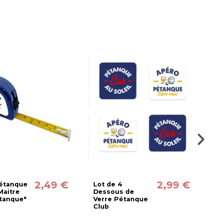
2,49 €
2,99 €
étanque
Lot de 4
C
Maitre
Dessous de
M
étanque"
Verre Pétanque
d
Club
C
T