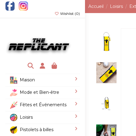
Accueil
Loisirs
Ext
Wishlist (
0
)
Maison
Mode et Bien-être
Fêtes et Événements
Loisirs
Pistolets à billes