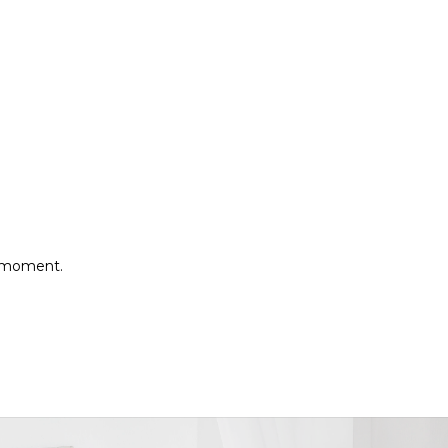
P
e moment.