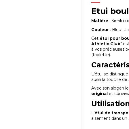
Etui
bou
Matière
: Simili cui
Couleur
: Bleu , J
Cet
étui pour bo
Athletic Club
" es
à vos précieuses 
(triplette).
Caractéri
L'étui se distingue
aussi la touche de
Avec son slogan i
original
et convivi
Utilisatio
L’
étui
de transpo
aisément dans un s