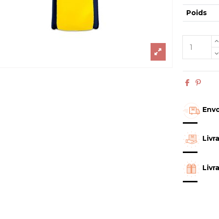
Poids
Envo
Livr
Livr