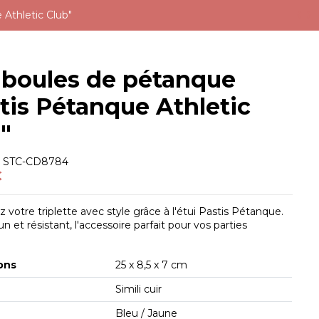
 Athletic Club"
 boules de pétanque
tis Pétanque Athletic
"
e
STC-CD8784
€
z votre triplette avec style grâce à l'étui Pastis Pétanque.
un et résistant, l'accessoire parfait pour vos parties
ons
25 x 8,5 x 7 cm
Simili cuir
Bleu / Jaune