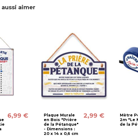
 aussi aimer
6,99 €
2,99 €
Plaque Murale
Mètre P
ue
en Bois "Prière
2m "Le 
tie
de la Pétanque"
de la P
a
- Dimensions :
20 x 14 x 0,6 cm