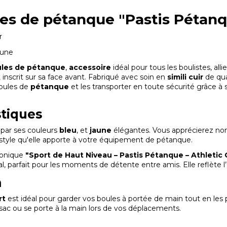
les de
pétanque
"Pastis Pétanq
r
aune
ules de pétanque
,
accessoire
idéal pour tous les boulistes, all
t inscrit sur sa face avant. Fabriqué avec soin en
simili cuir
de qua
boules de
pétanque
et les transporter en toute sécurité grâce à s
stiques
 par ses couleurs
bleu
, et
jaune
élégantes. Vous apprécierez non s
 style qu'elle apporte à votre équipement de pétanque.
conique
"Sport de Haut Niveau – Pastis Pétanque – Athletic 
al, parfait pour les moments de détente entre amis. Elle reflète l
n
rt
est idéal pour garder vos boules à portée de main tout en les p
ac ou se porte à la main lors de vos déplacements.