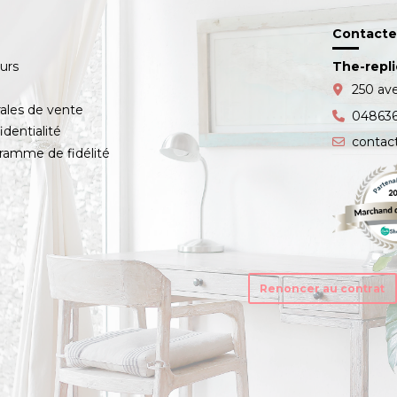
Contacte
ours
The-repl
s
250 av
ales de vente
04863
identialité
contac
amme de fidélité
Renoncer au contrat