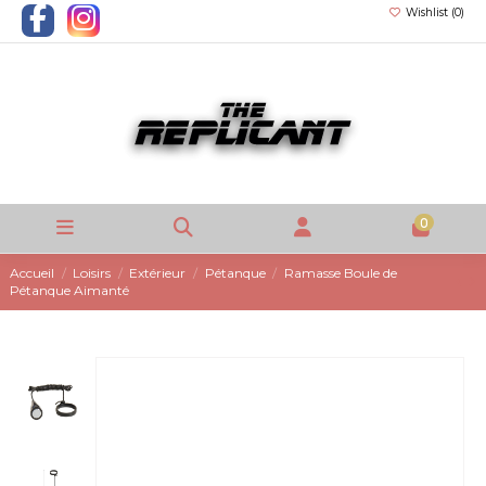
Wishlist (
0
)
0
Accueil
Loisirs
Extérieur
Pétanque
Ramasse Boule de
Pétanque Aimanté