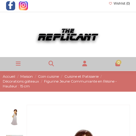
Wishlist (
0
)
0
Accueil
Maison
Coin cuisine
Cuisine et Patisserie
Décorations gâteaux
Figurine Jeune Communiante en Résine -
Hauteur : 15 cm