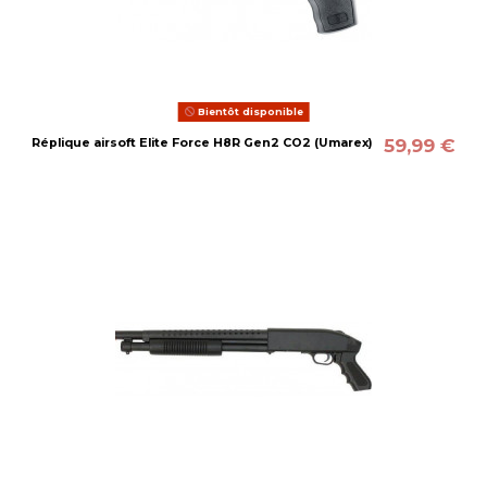
Bientôt disponible
59,99 €
Réplique airsoft Elite Force H8R Gen2 CO2 (Umarex)