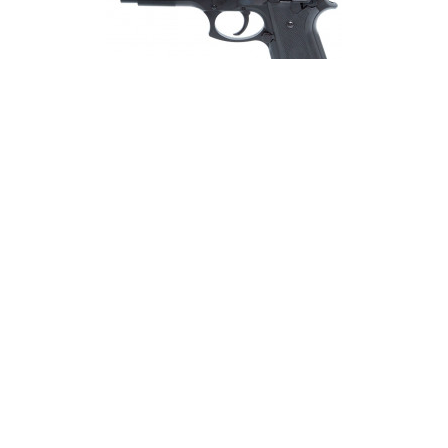
29,99 €
Réplique airsoft PT92 HPA series spring Cybergun -
Métal Noir